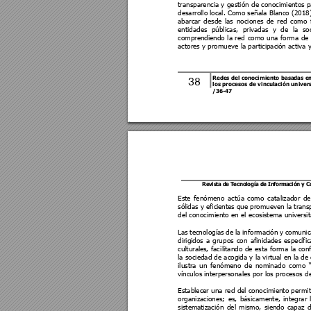
transparencia y 
gestión d
e conocimientos pa
desarrollo 
local. Como 
señala Blanco (2018)
abarcar 
desde 
las 
nociones 
d
e 
r
ed 
como 
entidades 
públicas, 
privadas 
y 
de 
la 
so
comprendiendo 
la 
red 
como 
una 
forma 
de 
actores y promueve la participaci
ón activa y
Redes 
del 
conocimiento 
basadas 
e
38
los 
procesos 
d
e 
vinculación 
un
iver
/
36
-
47
Revis
ta de T
ecno
logía 
de In
forma
ción 
y 
Este 
fenómeno 
act
úa 
como 
cata
lizador 
de
sóli
das y efici
entes 
que promueven 
la 
trans
del conocimi
ento en el ecosistema universi
Las 
tecnologías 
de 
la 
informaci
ón 
y 
comun
i
dirigidos 
a 
grup
os 
con 
afinidades 
específic
culturales
, 
fac
ilitando 
d
e 
esta 
forma 
la
con
la sociedad de acogida y la virtual en la de
ilustra 
un 
fenómeno 
de 
nominado 
como 
vínculos i
nterpersonales por los procesos de
Establecer una 
red 
del conoc
imiento perm
i
organizaci
ones; 
es, 
bás
icamente, 
integrar 
sistema
tización 
del 
mismo, 
siendo 
capaz 