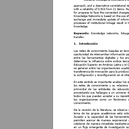
approach, 
and 
a 
descriptive 
correlational 
r
with a relia
bility of 0.916 from 21 items. P
a
for p
rogress to 
face 
the 
connected 
change
Knowle
dge Networks 
is bas
ed 
on 
the 
us
e 
of
exchange 
and 
immediate
upd
ate 
of 
inform
processes
of 
institutional 
l
inkage 
res
ult 
in 
knowledge.
Knowledge 
networks, 
li
nkage
Keywords: 
transfer. 
1.
Introducción 
Las redes 
de 
conocimie
nto 
basadas en tecn
oportunidad de i
ntercambiar 
información 
pa
entre 
las 
herramientas 
digitales 
y 
los 
pr
determinar 
la 
influencia 
entre 
ambos 
tema
Educación Superi
or en 
América Lati
na y 
el 
se 
generan 
entre 
las 
organizaciones 
acadé
transferencia
de 
innovación 
para l
a 
producc
la configuración y reconfi
guración en el inte
En este sentido es importante anal
izar los
las 
rede
s 
de 
conoc
imiento 
y 
su 
relaciona 
primordial 
d
e 
las 
e
ntidades 
de 
educació
proyectando 
sus 
hallazgos 
a 
un 
universo 
d
todos 
los
que 
puedan 
acceder 
a 
su 
reposit
las 
organizaciones 
como 
un 
fenómeno 
conocimie
nto. 
De 
la 
revisión 
de 
la 
literatura, 
se 
observa 
tema 
de 
los 
grupos 
aca
démicos 
está 
cob
Aunado 
a 
la 
capacidad 
d
e 
la
s 
herra
mient
permiten 
acercar 
de 
m
anera 
exponenci
al 
colaborar 
de 
manera 
inmediata 
medi
ante 
e
en 
un 
flujo 
emergente 
de 
investigación 
so