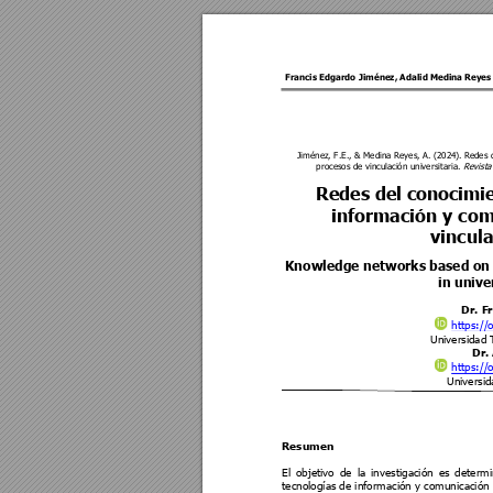
Francis Edgardo Jiménez
, 
Adalid Medina Reyes
Jiménez, F.E., & Medina Reyes, A. 
(2024). 
Redes 
procesos de vinculac
ión universitaria. 
Revist
Redes del co
nocimie
información y com
vincul
Knowledge networks based on
in unive
Dr.
F
https://
Universidad 
Dr.
https://
Universid
Resumen 
El 
objetivo 
de 
la 
investigación 
es
determi
tecnologías
 de 
información y comunicación 