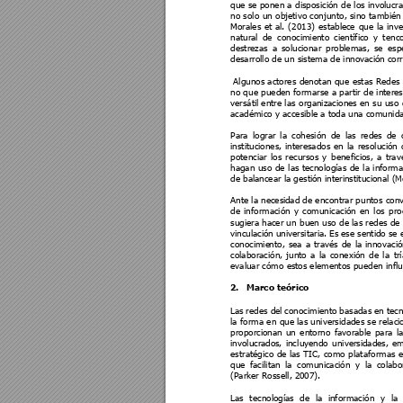
que 
se ponen a 
disposición de 
los involucr
no solo 
un 
objetivo conjunt
o, sino 
también 
Morales 
et 
al. 
(2013) 
estable
ce 
que 
la 
i
nve
natural 
de 
conocimiento 
científico
y 
t
enco
destrezas 
a 
solucionar 
problemas, 
se 
e
sp
desarrollo de un sistema de innovaci
ón corr
 Algunos actores 
denotan 
que 
estas Redes 
no q
ue 
pueden formarse a 
partir 
de 
intere
versátil
entre la
s organizaciones en 
su 
uso 
académico y accesible
 a toda una comunidad
Para 
lograr 
la 
cohesión 
de 
las 
redes 
de 
instituciones, 
interesados 
en 
la 
resolución 
potenciar 
los 
recursos 
y 
b
enefici
os, 
a 
trav
hagan 
uso 
de 
las 
tecnologías 
de 
la
informa
de balancear la gesti
ón interinstitucional (
M
Ante la necesi
dad de encontrar p
untos con
de 
información 
y 
comunic
ación 
en 
los 
p
ro
sugiera hacer un
buen uso 
de las redes 
de 
vinculaci
ón universitari
a. Es e
se 
sentido s
e 
conocimie
nto, 
sea 
a 
través 
d
e 
la 
innovació
colaboración, 
junto 
a 
la 
conexión 
de 
la 
tr
evaluar cómo es
tos elementos pued
en influ
2.
Marco teórico 
Las 
redes del
conocimiento 
basadas 
en tecn
la forma 
en 
que las universidades se relaci
proporcionan 
un 
entorno 
favorable 
p
ara 
la
involucrados
, 
inc
luyendo 
universi
dades, 
em
estratégico 
de 
las 
TIC, 
como 
plataformas 
e
que 
facilitan 
la 
comunicación 
y 
la 
colabo
(Parker Rossell, 20
07).
Las 
t
ecnología
s 
de 
la 
información 
y 
la 