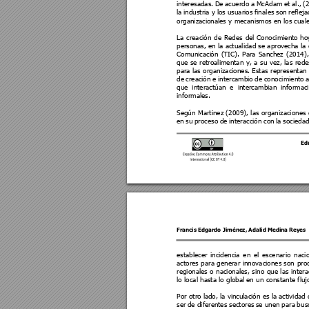
interesadas. 
De 
acuerdo 
a 
McAd
am 
et 
al., 
(
la 
industria 
y 
los 
usuarios 
fina
les 
son 
reflej
organizaci
onales y 
mecanis
mos en los cuale
La 
creaci
ón 
de 
Redes 
del 
Conoc
imiento 
ho
personas, en la actualidad se aprovecha la
Comunicaci
ón 
(TIC). 
Para 
Sanchez 
(2014),
que 
se 
retroa
limentan 
y, 
a 
su 
vez, 
las 
rede
para las 
organizaciones. Esta
s 
representan 
de 
creaci
ón 
e 
intercambi
o 
de 
conocimiento 
a
que 
interactúan 
e 
i
ntercambian 
informac
informales. 
Según 
Martinez (2009), l
as organizaciones 
en 
su 
proceso 
de 
interacción 
con 
la 
sociedad
Ed
Francis Edgardo Jiménez
, 
Adalid Medina Reyes 
establece
r 
inci
dencia 
en 
el 
escenario 
naci
actores 
para 
generar 
i
nnovaciones son 
pro
regionales o 
nacionales, 
sino 
que 
las 
intera
lo local hasta lo global
 en un 
constante fluj
Por otro l
ado, l
a vi
nculación es l
a a
ct
ividad 
ser 
de difere
ntes 
sectores 
se 
unen 
para 
b
us