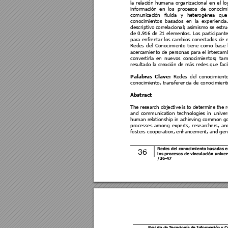
la 
relación 
humana 
organizacional 
en 
el 
lo
información 
en 
los 
proce
sos 
de 
conocim
comunicaci
ón 
fluida 
y 
heterogéne
a 
que
conocimie
ntos 
b
asados 
en 
la 
experiencia.
descriptivo 
correlacional; as
imismo se 
estru
de 
0.916
de 
21 elementos. Los 
participant
para enfrentar los cambios conectados de 
Redes 
del 
Conocimiento 
tiene 
como 
base 
acercamiento de personas para el i
ntercamb
convertirla 
en 
nuevos 
conocimientos; 
tam
resultado la cre
ación de más redes que faci
Redes 
del 
conocimiento
Palabras 
Clave: 
conocimie
nto, transferencia de conocimient
Abstract 
The 
research objective 
is 
to 
determine 
the 
r
and 
communication 
technologies 
in 
un
iver
human rel
ationship 
in a
chieving common g
processes
among 
experts, 
researchers, 
an
fosters cooperation,
 enhancement, and gen
Redes 
del 
conocimiento 
basadas 
e
36
los 
pr
ocesos 
de 
vinculación 
univer
/
36
-
47
Revis
ta de T
ecno
logía 
de In
forma
ción 
y 