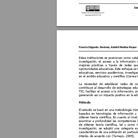
Ed
Francis Edgardo Jiménez
, 
Adalid Medina Reyes 
Estas 
instituciones
 se
 posicionan 
como ca
ta
investigación, 
el 
acces
o 
a 
la 
informaci
ón 
mejores 
p
rácticas 
a 
través 
de 
redes 
qu
oportunidades 
educat
ivas. 
Este 
enfoque 
se 
educativas, se
rvicios académ
icos, investig
en el ámbito educativo y científi
co (Correa-
La 
neces
idad 
de 
es
tablecer 
re
des 
de 
c
contribuye 
al 
desarrollo 
de 
estrategias 
edu
TIC, 
facil
itan 
el
acceso 
a 
la 
informaci
ón, 
p
generando así un impacto positivo en la
 ed
Método 
El estudio 
se basó 
en una 
metodologí
a mix
basados 
en 
tecnologías 
de 
informac
ión 
y 
obtener 
teoría 
científica. 
En 
cuant
o 
al 
nivel
examinar 
a 
profundidad 
las 
competencia
s 
de 
obtener 
teoría 
científica, 
tal 
y 
como 
i
investigación, 
se 
adoptó 
una 
categoría 
ex
caracterís
t
icas de una población en particul
interés, de acuerdo con (Tamayo, 2009). 