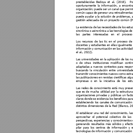
prestablecidas
Bedoya 
et 
al. 
(2018). 
P
o
oportunamente 
la 
información, 
a 
encontra
organizaci
ón; 
puede 
ser 
un 
canal 
que 
permi
común 
capaz 
de 
g
enerar 
una 
retroalimentac
puede ayudar a la solución de probl
emas, a
gestión adecuada de un proyecto comú
n 
(P
La 
existencia 
d
e 
las 
necesidades 
de 
los 
estud
sincrónica
o 
asincrónica 
a 
las 
tecnologías 
de
las 
partes 
interesadas 
en 
el 
proceso
Los 
recursos 
de 
las 
tic 
en 
el 
proceso 
de
docentes y estudiantes en ell
as igualme
nte 
información 
y 
comunicación 
en 
las 
actividad
el al.,
 2022). 
Las universi
dades en la apl
icación de los n
o 
d
e 
otras 
ins
tituciones 
modifican 
conti
adaptadas 
a 
nuevos 
cont
extos 
para 
respon
buscando 
la 
vinculación 
entre 
universidad
transmitir 
conocim
ientos 
nuevos 
como 
estra
las 
publicaciones en 
revistas científi
cas algu
empresas 
o 
en 
la 
iniciativa 
de 
los 
est
Las redes 
de 
conocimie
nto 
está muy presen
que 
es 
d
e 
mucha 
utilidad 
por 
la 
estructura
organizaci
ones 
priva
das 
y 
públicas 
un 
facto
claros 
donde 
se 
evidencia 
los 
beneficios 
para
estableciendo 
l
os 
canal
es 
d
e 
comunica
ción
distintos dimensi
ones de la Red 
(Blanco, 20
Al 
establecer 
una 
red 
del 
conocimiento, 
l
as
aprovechar 
el 
p
otencial 
colectivo 
de 
l
as 
perspectivas, 
experiencias y 
conocimientos 
generando 
resultados 
más 
só
lidos 
y 
efecti
pilar 
para 
los 
centros 
de 
información 
y 
e
tecnologías
 de información y 
comunicaci
ón 