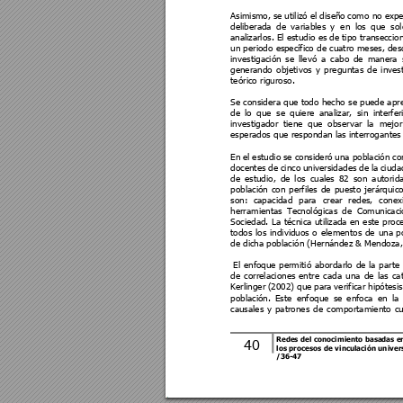
Asimis
mo, s
e 
utilizó 
el 
di
seño 
como no 
expe
deliberada 
d
e 
variables 
y 
en 
los 
que 
sol
anali
zarlos. El 
estudio e
s de 
tipo transe
ccio
un periodo es
pecífico de cuatro meses
, des
investigación 
se 
llevó 
a 
cabo 
d
e 
mane
ra 
generando 
objetivos 
y 
preguntas 
de 
inves
teórico riguroso. 
Se considera que todo hecho se puede apre
de 
lo 
que 
se 
quiere 
analizar, 
sin 
interferi
investigador 
tiene 
que 
observar 
la 
mejor
esperados que respondan las i
nterrogantes
En 
el 
e
studio 
se consideró 
una 
población 
co
docentes 
d
e 
cinco 
universidades 
de l
a 
ciuda
de 
estudio, 
de 
los 
cuales 
82 
son 
autorid
población 
con 
perfiles 
de 
puesto 
jerárquico
son: 
capacidad 
para 
crear 
redes, 
conex
herramientas
T
ecnológicas 
de 
Comunicaci
Sociedad. 
La 
t
écnica 
util
izada 
en 
este 
p
roc
todos 
los
individuos 
o 
elementos 
d
e 
una 
p
de dicha población (Hernández & Mendoza
 El 
enfoque 
permitió 
abordarl
o 
de
la 
p
arte
de 
correlaciones 
entre 
cada 
una 
de 
las 
ca
Kerlinger 
(2002) 
que 
p
ara 
verificar 
hipótesi
s
población. 
Este 
enfoque 
se 
enfoca 
en 
la 
causales 
y 
patrones 
d
e 
comportamiento 
cu
Redes 
del 
conocimiento 
basadas 
e
40
los 
procesos 
d
e 
vinculación 
un
iver
/
36
-
47