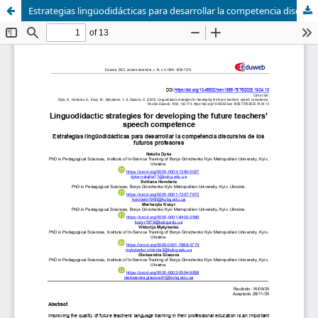
Estrategias lingüodidácticas para desarrollar la competencia discursiva de los futuros profesores