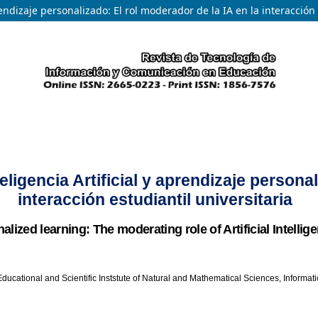
endizaje personalizado: El rol moderador de la IA en la interacción 