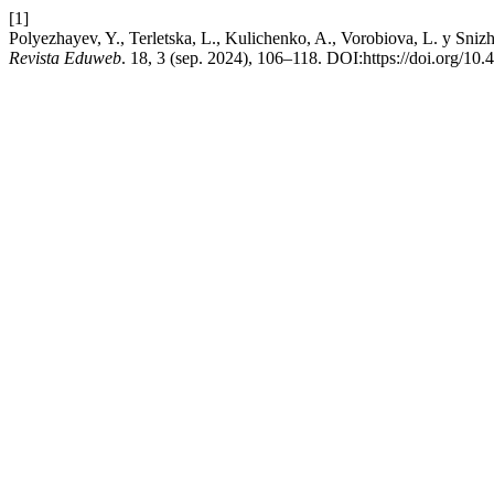
[1]
Polyezhayev, Y., Terletska, L., Kulichenko, A., Vorobiova, L. y Snizh
Revista Eduweb
. 18, 3 (sep. 2024), 106–118. DOI:https://doi.org/10