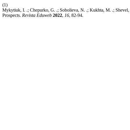
(1)
Mykytiuk, I. .; Chepurko, G. .; Sobolieva, N. .; Kukhta, M. .; Sheve
Prospects.
Revista Eduweb
2022
,
16
, 82-94.