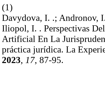
(1)
Davydova, I. .; Andronov, I. 
Iliopol, I. . Perspectivas D
Artificial En La Jurisprude
práctica jurídica. La Exper
2023
,
17
, 87-95.