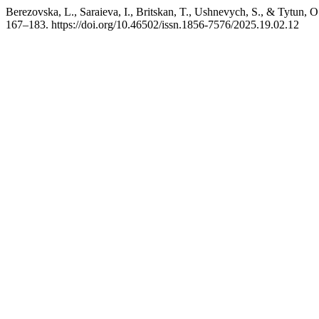
Berezovska, L., Saraieva, I., Britskan, T., Ushnevych, S., & Tytun, O.
167–183. https://doi.org/10.46502/issn.1856-7576/2025.19.02.12