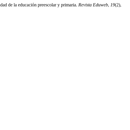
uidad de la educación preescolar y primaria.
Revista Eduweb
,
19
(2),