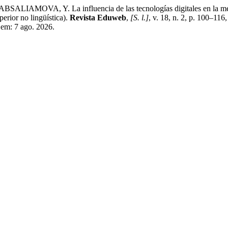
OVA, Y. La influencia de las tecnologías digitales en la mejora 
erior no lingüística).
Revista Eduweb
,
[S. l.]
, v. 18, n. 2, p. 100–1
 em: 7 ago. 2026.