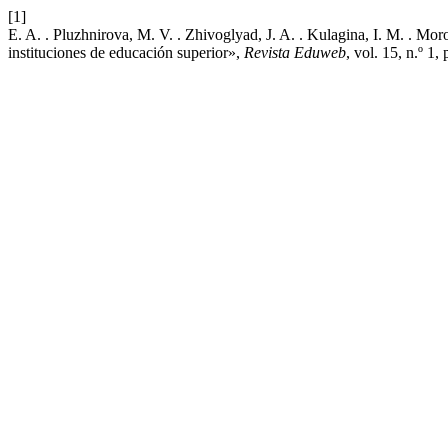
[1]
E. A. . Pluzhnirova, M. V. . Zhivoglyad, J. A. . Kulagina, I. M. . Mo
instituciones de educación superior»,
Revista Eduweb
, vol. 15, n.º 1