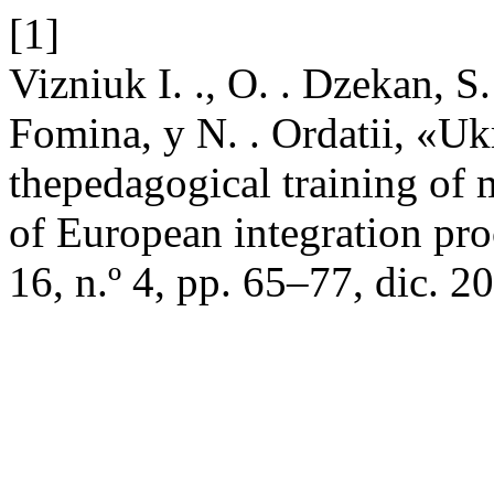
[1]
Viznіuk I. ., O. . Dzekan, S
Fomina, y N. . Ordatii, «Uk
thepedagogical training of m
of European integration pr
16, n.º 4, pp. 65–77, dic. 2