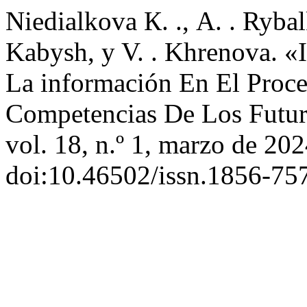
Niedialkova К. ., A. . Rybal
Kabysh, y V. . Khrenova. «
La información En El Proc
Competencias De Los Futur
vol. 18, n.º 1, marzo de 202
doi:10.46502/issn.1856-75