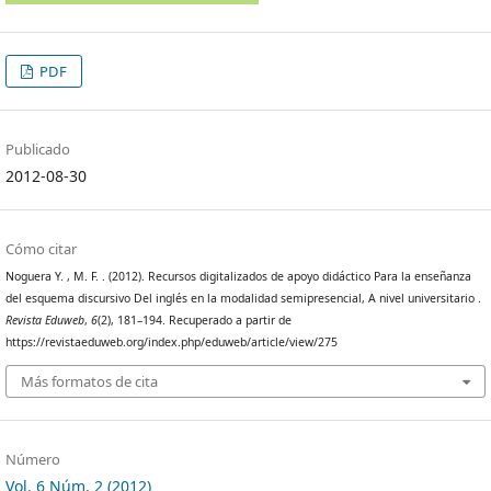
PDF
Publicado
2012-08-30
Cómo citar
Noguera Y. , M. F. . (2012). Recursos digitalizados de apoyo didáctico Para la enseñanza
del esquema discursivo Del inglés en la modalidad semipresencial, A nivel universitario .
Revista Eduweb
,
6
(2), 181–194. Recuperado a partir de
https://revistaeduweb.org/index.php/eduweb/article/view/275
Más formatos de cita
Número
Vol. 6 Núm. 2 (2012)