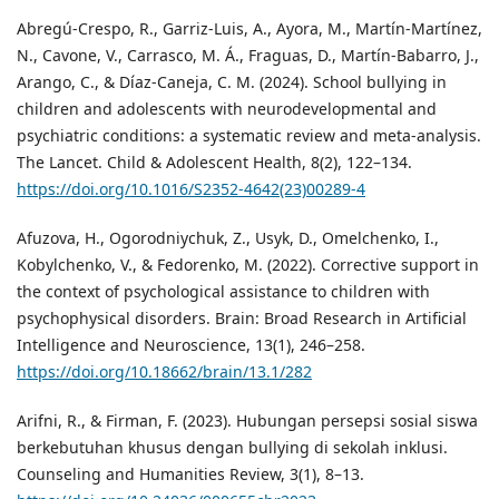
Abregú-Crespo, R., Garriz-Luis, A., Ayora, M., Martín-Martínez,
N., Cavone, V., Carrasco, M. Á., Fraguas, D., Martín-Babarro, J.,
Arango, C., & Díaz-Caneja, C. M. (2024). School bullying in
children and adolescents with neurodevelopmental and
psychiatric conditions: a systematic review and meta-analysis.
The Lancet. Child & Adolescent Health, 8(2), 122–134.
https://doi.org/10.1016/S2352-4642(23)00289-4
Afuzova, H., Ogorodniychuk, Z., Usyk, D., Omelchenko, I.,
Kobylchenko, V., & Fedorenko, M. (2022). Corrective support in
the context of psychological assistance to children with
psychophysical disorders. Brain: Broad Research in Artificial
Intelligence and Neuroscience, 13(1), 246–258.
https://doi.org/10.18662/brain/13.1/282
Arifni, R., & Firman, F. (2023). Hubungan persepsi sosial siswa
berkebutuhan khusus dengan bullying di sekolah inklusi.
Counseling and Humanities Review, 3(1), 8–13.