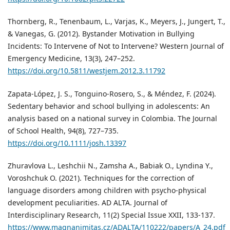
Thornberg, R., Tenenbaum, L., Varjas, K., Meyers, J., Jungert, T.,
& Vanegas, G. (2012). Bystander Motivation in Bullying
Incidents: To Intervene of Not to Intervene? Western Journal of
Emergency Medicine, 13(3), 247–252.
https://doi.org/10.5811/westjem.2012.3.11792
Zapata-López, J. S., Tonguino-Rosero, S., & Méndez, F. (2024).
Sedentary behavior and school bullying in adolescents: An
analysis based on a national survey in Colombia. The Journal
of School Health, 94(8), 727–735.
https://doi.org/10.1111/josh.13397
Zhuravlova L., Leshchii N., Zamsha A., Babiak O., Lyndina Y.,
Voroshchuk O. (2021). Techniques for the correction of
language disorders among children with psycho-physical
development peculiarities. AD ALTA. Journal of
Interdisciplinary Research, 11(2) Special Issue XXII, 133-137.
https://www.magnanimitas.cz/ADALTA/110222/papers/A_24.pdf