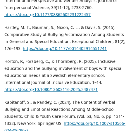
International Perspective and Gender Analysis. Journal of
Interpersonal Violence, 39(11-12), 2733-2760.
https://doi.org/10.1177/08862605231222457
Hartley, M. T., Bauman, S., Nixon, C. L., & Davis, S. (2015).
Comparative Study of Bullying Victimization Among Students
in General and Special Education. Exceptional Children, 81(2),
176–193.
https://doi.org/10.1177/0014402914551741
Horton, P., Forsberg, C., & Thornberg, R. (2025). Inclusive
education and the bullying involvement of boys with special
educational needs at a Swedish elementary school.
International Journal of Inclusive Education, 1–14.
https://doi.org/10.1080/13603116.2025.2487471
Kapitanoff, S., & Pandey, C. (2024). The Content of Verbal
Bullying and Emotional Reactions Among Middle-School
Students. Child & Youth Care Forum. (Vol. 53, No. 6, pp. 1311-
1332). New York: Springer US.
https://doi.org/10.1007/s10566-
024-09796-7