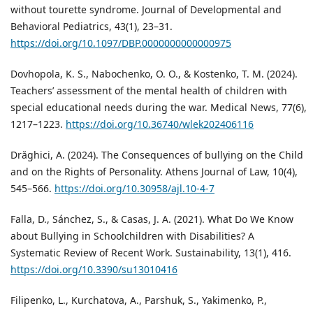
without tourette syndrome. Journal of Developmental and
Behavioral Pediatrics, 43(1), 23–31.
https://doi.org/10.1097/DBP.0000000000000975
Dovhopola, K. S., Nabochenko, O. O., & Kostenko, T. M. (2024).
Teachers’ assessment of the mental health of children with
special educational needs during the war. Medical News, 77(6),
1217–1223.
https://doi.org/10.36740/wlek202406116
Drăghici, A. (2024). The Consequences of bullying on the Child
and on the Rights of Personality. Athens Journal of Law, 10(4),
545–566.
https://doi.org/10.30958/ajl.10-4-7
Falla, D., Sánchez, S., & Casas, J. A. (2021). What Do We Know
about Bullying in Schoolchildren with Disabilities? A
Systematic Review of Recent Work. Sustainability, 13(1), 416.
https://doi.org/10.3390/su13010416
Filipenko, L., Kurchatova, A., Parshuk, S., Yakimenko, P.,