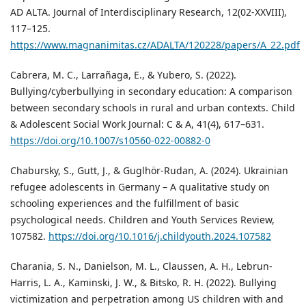
AD ALTA. Journal of Interdisciplinary Research, 12(02-XXVIII),
117–125.
https://www.magnanimitas.cz/ADALTA/120228/papers/A_22.pdf
Cabrera, M. C., Larrañaga, E., & Yubero, S. (2022).
Bullying/cyberbullying in secondary education: A comparison
between secondary schools in rural and urban contexts. Child
& Adolescent Social Work Journal: C & A, 41(4), 617–631.
https://doi.org/10.1007/s10560-022-00882-0
Chabursky, S., Gutt, J., & Guglhör-Rudan, A. (2024). Ukrainian
refugee adolescents in Germany – A qualitative study on
schooling experiences and the fulfillment of basic
psychological needs. Children and Youth Services Review,
107582.
https://doi.org/10.1016/j.childyouth.2024.107582
Charania, S. N., Danielson, M. L., Claussen, A. H., Lebrun-
Harris, L. A., Kaminski, J. W., & Bitsko, R. H. (2022). Bullying
victimization and perpetration among US children with and