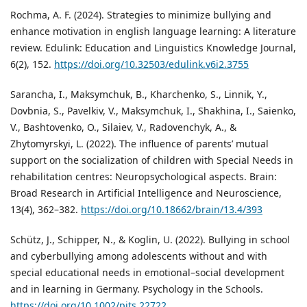
Rochma, A. F. (2024). Strategies to minimize bullying and
enhance motivation in english language learning: A literature
review. Edulink: Education and Linguistics Knowledge Journal,
6(2), 152.
https://doi.org/10.32503/edulink.v6i2.3755
Sarancha, I., Maksymchuk, B., Kharchenko, S., Linnik, Y.,
Dovbnia, S., Pavelkiv, V., Maksymchuk, I., Shakhina, I., Saienko,
V., Bashtovenko, O., Silaiev, V., Radovenchyk, A., &
Zhytomyrskyi, L. (2022). The influence of parents’ mutual
support on the socialization of children with Special Needs in
rehabilitation centres: Neuropsychological aspects. Brain:
Broad Research in Artificial Intelligence and Neuroscience,
13(4), 362–382.
https://doi.org/10.18662/brain/13.4/393
Schütz, J., Schipper, N., & Koglin, U. (2022). Bullying in school
and cyberbullying among adolescents without and with
special educational needs in emotional–social development
and in learning in Germany. Psychology in the Schools.
https://doi.org/10.1002/pits.22722