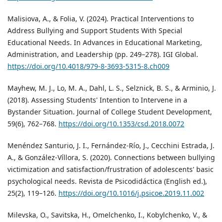
Malisiova, A., & Folia, V. (2024). Practical Interventions to
Address Bullying and Support Students With Special
Educational Needs. In Advances in Educational Marketing,
Administration, and Leadership (pp. 249–278). IGI Global.
https://doi.org/10.4018/979-8-3693-5315-8.ch009
Mayhew, M. J., Lo, M. A., Dahl, L. S., Selznick, B. S., & Arminio, J.
(2018). Assessing Students' Intention to Intervene in a
Bystander Situation. Journal of College Student Development,
59(6), 762–768.
https://doi.org/10.1353/csd.2018.0072
Menéndez Santurio, J. I., Fernández-Río, J., Cecchini Estrada, J.
A., & González-Víllora, S. (2020). Connections between bullying
victimization and satisfaction/frustration of adolescents' basic
psychological needs. Revista de Psicodidáctica (English ed.),
25(2), 119–126.
https://doi.org/10.1016/j.psicoe.2019.11.002
Milevska, О., Savitska, H., Omelchenko, I., Kobylchenko, V., &