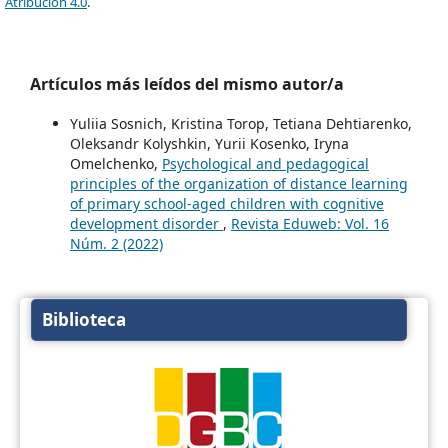
Atribución 4.0
.
Artículos más leídos del mismo autor/a
Yuliia Sosnich, Kristina Torop, Tetiana Dehtiarenko,
Oleksandr Kolyshkin, Yurii Kosenko, Iryna
Omelchenko,
Psychological and pedagogical
principles of the organization of distance learning
of primary school-aged children with cognitive
development disorder
,
Revista Eduweb: Vol. 16
Núm. 2 (2022)
Biblioteca