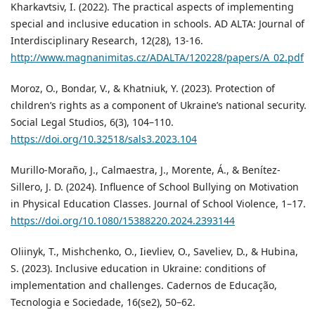
Kharkavtsiv, I. (2022). Тhe practical aspects of implementing
special and inclusive education in schools. AD ALTA: Journal of
Interdisciplinary Research, 12(28), 13-16.
http://www.magnanimitas.cz/ADALTA/120228/papers/A_02.pdf
Moroz, O., Bondar, V., & Khatniuk, Y. (2023). Protection of
children’s rights as a component of Ukraine’s national security.
Social Legal Studios, 6(3), 104–110.
https://doi.org/10.32518/sals3.2023.104
Murillo-Moraño, J., Calmaestra, J., Morente, Á., & Benítez-
Sillero, J. D. (2024). Influence of School Bullying on Motivation
in Physical Education Classes. Journal of School Violence, 1–17.
https://doi.org/10.1080/15388220.2024.2393144
Oliinyk, T., Mishchenko, O., Iievliev, O., Saveliev, D., & Hubina,
S. (2023). Inclusive education in Ukraine: conditions of
implementation and challenges. Cadernos de Educação,
Tecnologia e Sociedade, 16(se2), 50–62.