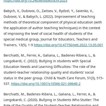
https://doi.org/10.24036/000655chr2023
Babych, V., Dubovoi, O., Zaitsev, V., Rydzel, Y., Saienko, V.,
Dubovoi, V., & Babych, L. (2022). Improvement of teaching
methods of theoretical component of physical education (wıth
the applicatıon of author teaching techniques) in the context
of improving the level of social health of students of the
special medical group, Journal for Educators, Teachers and
Trainers, 13(5), 1-9
https://doi.org/10.47750/jett.2022.13.05.001
Berchiatti, M., Ferrer, A., Galiana, L., Badenes-Ribera, L., &
Longobardi, C. (2022). Bullying in students with Special
Education Needs and Learning Difficulties: The role of the
student–teacher relationship quality and students’ social
status in the peer group. Child & Youth Care Forum, 51(3), 515–
537.
https://doi.org/10.1007/s10566-021-09640-2
Berchiatti, M., Badenes-Ribera, L., Galiana, L., Ferrer, A., &
Longobardi, C. (2020). Bullying in Students Who Stutter: The
Role of the Quality of the Student–Teacher Relationship and