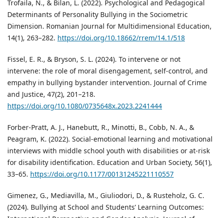
Trofaila, N., & Bilan, L. (2022). Psychological and Pedagogical
Determinants of Personality Bullying in the Sociometric
Dimension. Romanian Journal for Multidimensional Education,
14(1), 263–282.
https://doi.org/10.18662/rrem/14.1/518
Fissel, E. R., & Bryson, S. L. (2024). To intervene or not
intervene: the role of moral disengagement, self-control, and
empathy in bullying bystander intervention. Journal of Crime
and Justice, 47(2), 201–218.
https://doi.org/10.1080/0735648x.2023.2241444
Forber-Pratt, A. J., Hanebutt, R., Minotti, B., Cobb, N. A., &
Peagram, K. (2022). Social-emotional learning and motivational
interviews with middle school youth with disabilities or at-risk
for disability identification. Education and Urban Society, 56(1),
33–65.
https://doi.org/10.1177/00131245221110557
Gimenez, G., Mediavilla, M., Giuliodori, D., & Rusteholz, G. C.
(2024). Bullying at School and Students’ Learning Outcomes: