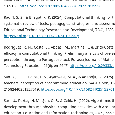
132-156.
https://doi.org/10.1080/1046560X.2022.2035990
Rao, T. S. S., & Bhagat, K. K. (2024). Computational thinking for t
systematic review of tools, pedagogical strategies, and assessme
Educational Technology Research and Development, 72(4), 1893
https://doi.org/10.1007/s11423-024-10364-y
Rodrigues, R. N., Costa, C., Abbasi, M., Martins, F., & Brito-Costa, 
efficacy in computational thinking: Preliminary analysis of pre-se
perception through a Portuguese tool. Eurasia Journal of Mathe
Technology Education, 21(6), em2647.
https://doi.org/10.29333/
Sanusi, I. T., Cudjoe, E. S., Ayanwale, M. A., & Adepoju, B. (2025).
teachers’ perception of programming education. SAGE Open, 15(
21582440251327019.
https://doi.org/10.1177/2158244025132701
Sarı, U., Pektaş, H. M., Şen, Ö. F., & Çelik, H. (2022). Algorithmic 
development through physical computing activities with Arduin
education. Education and Information Technologies, 27(5), 6669