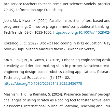
pre-service teachers to teach computer science: Models, practice
29–49). Information Age Publishing.
Jeon, M., & Kwon, K. (2024). Parallel instruction of text-based a
programming: On novice programmers’ computational thinking 
TechTrends, 68(6), 1033-1050.
https://doi.org/10.1007/s11528-02
Köksaloğlu, C. (2022). Block-based coding in K-12 education: A sy
review (Unpublished Master’s thesis). Bilkent University.
Kozcu Cakir, N., & Guven, G. (2026). Enhancing engineering desig
creativity, and decision-making skills in prospective science te
engineering design-based robotics coding applications. Researc
Technological Education, 44(1), 157–182.
https://doi.org/10.1080/02635143.2025.2456778
Mashishi, T. C., & Ramaila, S. (2024). Preservice teachers' percep
challenges of using scratch as a coding tool to foster active learn
classrooms. International Journal of Learning, Teaching and Edu