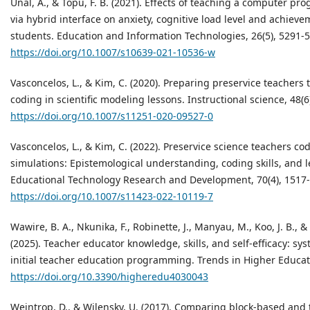
Unal, A., & Topu, F. B. (2021). Effects of teaching a computer 
via hybrid interface on anxiety, cognitive load level and achieve
students. Education and Information Technologies, 26(5), 5291-
https://doi.org/10.1007/s10639-021-10536-w
Vasconcelos, L., & Kim, C. (2020). Preparing preservice teachers
coding in scientific modeling lessons. Instructional science, 48(6
https://doi.org/10.1007/s11251-020-09527-0
Vasconcelos, L., & Kim, C. (2022). Preservice science teachers co
simulations: Epistemological understanding, coding skills, and 
Educational Technology Research and Development, 70(4), 1517
https://doi.org/10.1007/s11423-022-10119-7
Wawire, B. A., Nkunika, F., Robinette, J., Manyau, M., Koo, J. B., &
(2025). Teacher educator knowledge, skills, and self-efficacy: sy
initial teacher education programming. Trends in Higher Educatio
https://doi.org/10.3390/higheredu4030043
Weintrop, D., & Wilensky, U. (2017). Comparing block-based and