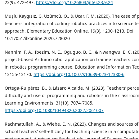
23(9), 472-497.
https://doi.org/10.26803/ijlter.23.9.24
Muşlu Kaygısız, G, Üzümcü, Ö., & Ucar, F. M. (2020). The case of 
teachers' integration of coding-robotics practices into science 
approach. Elementary Education Online, 19(3), 1200-1213. Doi:
10.17051/ilkonline.2020.728020
Nannim, F. A., Ibezim, N. E., Oguguo, B. C., & Nwangwu, E. C. (202
project-based Arduino robot application on trainee teachers co
in robotics programming course. Education and Information Tech
13155-13170.
https://doi.org/10.1007/s10639-023-12380-6
Ortega-Ruipérez, B., & Lázaro Alcalde, M. (2023). Teachers’ perc
difficulty and use of programming and robotics in the classroom.
Learning Environments, 31(10), 7074-7085.
https://doi.org/10.1080/10494820.2022.2061007
Rachmatullah, A., & Wiebe, E. N. (2023). Changes and sources o
school teachers’ self-efficacy for teaching science in a computati
environment: A mixed-methods study. Journal of Science Teacher