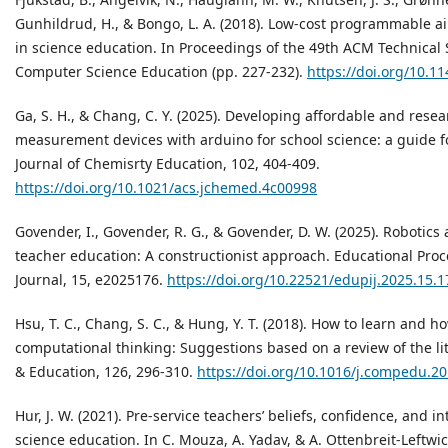
Gunhildrud, H., & Bongo, L. A. (2018). Low-cost programmable air
in science education. In Proceedings of the 49th ACM Technica
Computer Science Education (pp. 227-232).
https://doi.org/10.
Ga, S. H., & Chang, C. Y. (2025). Developing affordable and rese
measurement devices with arduino for school science: a guide f
Journal of Chemisrty Education, 102, 404-409.
https://doi.org/10.1021/acs.jchemed.4c00998
Govender, I., Govender, R. G., & Govender, D. W. (2025). Robotics
teacher education: A constructionist approach. Educational Proc
Journal, 15, e2025176.
https://doi.org/10.22521/edupij.2025.15.1
Hsu, T. C., Chang, S. C., & Hung, Y. T. (2018). How to learn and h
computational thinking: Suggestions based on a review of the l
& Education, 126, 296-310.
https://doi.org/10.1016/j.compedu.2
Hur, J. W. (2021). Pre-service teachers’ beliefs, confidence, and i
science education. In C. Mouza, A. Yadav, & A. Ottenbreit-Leftwic