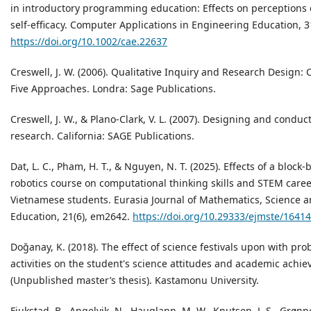
in introductory programming education: Effects on perception
self‐efficacy. Computer Applications in Engineering Education, 3
https://doi.org/10.1002/cae.22637
Creswell, J. W. (2006). Qualitative Inquiry and Research Design
Five Approaches. Londra: Sage Publications.
Creswell, J. W., & Plano-Clark, V. L. (2007). Designing and cond
research. California: SAGE Publications.
Dat, L. C., Pham, H. T., & Nguyen, N. T. (2025). Effects of a bloc
robotics course on computational thinking skills and STEM career
Vietnamese students. Eurasia Journal of Mathematics, Science 
Education, 21(6), em2642.
https://doi.org/10.29333/ejmste/16414
Doğanay, K. (2018). The effect of science festivals upon with p
activities on the student's science attitudes and academic achi
(Unpublished master’s thesis). Kastamonu University.
Fjukstad, B., Angelvik, N., Hauglann, M. W., Knutsen, J. S., Grønn