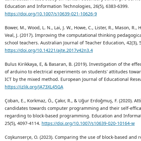
Education and Information Technologies, 26(5), 6383-6399.
https://doi.org/10.1007/s10639-021-10626-9
Bower, M., Wood, L. N., Lai, J. W., Howe, C., Lister, R., Mason, R., H
Veal, J. (2017). Improving the computational thinking pedagogical
school teachers. Australian Journal of Teacher Education, 42(3), 
https://doi.org/10.14221/ajte.2017v42n3.4
Bulus Kirikkaya, E, & Basaran, B. (2019). Investigation of the effe
of arduino to electrical experiments on students' attitudes tow
ICT by the mixed method. European Journal of Educational Resear
https://izlik.org/JA73XL45GA
Çoban, E., Korkmaz, Ö., Çakır, R., & Uğur Erdoğmuş, F. (2020). Att
candidates towards computer programming and their self-effic
regarding to block-based programming. Education and Informat
25(5), 4097-4114.
https://doi.org/10.1007/s10639-020-10164-w
Coşkunserçe, O. (2023). Comparing the use of block‐based and