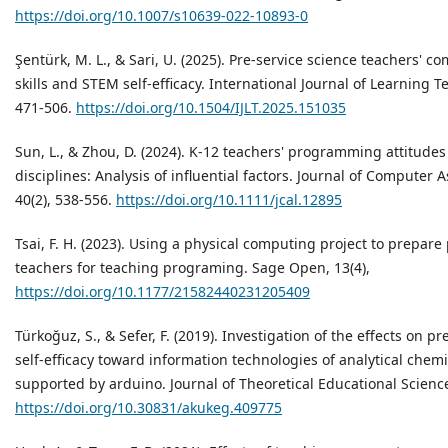
https://doi.org/10.1007/s10639-022-10893-0
Şentürk, M. L., & Sari, U. (2025). Pre-service science teachers' c
skills and STEM self-efficacy. International Journal of Learning T
471-506.
https://doi.org/10.1504/IJLT.2025.151035
Sun, L., & Zhou, D. (2024). K‐12 teachers' programming attitude
disciplines: Analysis of influential factors. Journal of Computer 
40(2), 538-556.
https://doi.org/10.1111/jcal.12895
Tsai, F. H. (2023). Using a physical computing project to prepare
teachers for teaching programing. Sage Open, 13(4),
https://doi.org/10.1177/21582440231205409
Türkoğuz, S., & Sefer, F. (2019). Investigation of the effects on pr
self-efficacy toward information technologies of analytical chem
supported by arduino. Journal of Theoretical Educational Science
https://doi.org/10.30831/akukeg.409775