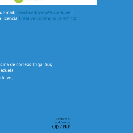
o: Email:
revista.eduweb@uc.edu.ve
;
a licencia
Creative Commons CC-BY 4.0.
cina de correos Trigal Sur,
nezuela
edu.ve
;