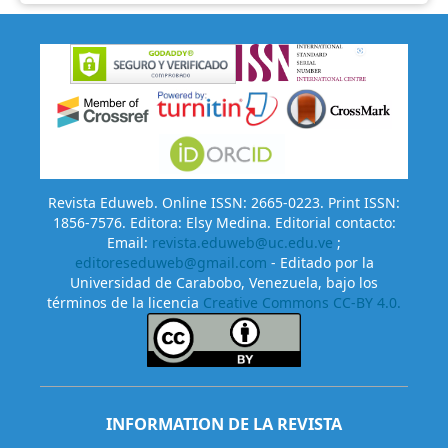
Revista Eduweb. Online ISSN: 2665-0223. Print ISSN:
1856-7576. Editora: Elsy Medina. Editorial contacto:
Email:
revista.eduweb@uc.edu.ve
;
editoreseduweb@gmail.com
- Editado por la
Universidad de Carabobo, Venezuela, bajo los
términos de la licencia
Creative Commons CC-BY 4.0.
INFORMATION DE LA REVISTA