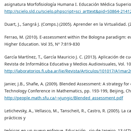
asignatura Morfofisiología Humana I. Educación Médica Superior
http://scielo.sld.cu/scielo.phpscript=sci_arttext&pid=S0864-21
Duart, J., Sangrá J. (Comps.) (2005). Aprender en la Virtualidad. 
Ferrao, M. (2010). E-assessment within the Bologna paradigm: e
Higher Education. Vol 35, Nº 7:819-830
García Martínez, T., García Mauricio J. C. (2013). Aplicación de 
Revista de Informática Educativa y Medios Audiovisuales, Vol. 1
http://laboratorios.fi.uba.ar/lie/Revista/Articulos/101017/A1mar
Janier, J.B., Shafie, A. (2009). Blended Assessment: A strategy
Technology Conference in Mathematics, pp. 193-199, Beijing, C
http://people.math.sfu.ca/~vjungic/Blended_assessment.pdf
Letichevsky, A., Vellasco, M., Tanscheit, R., Castro, R. (2005). La
prácticos y
teóricos en un nuevo enfoque. Educación., rio de Janeiro, 13 (47