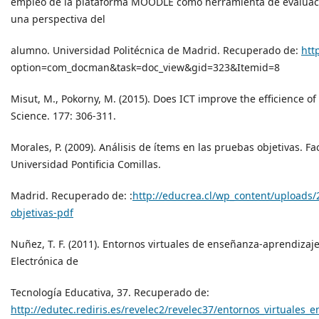
empleo de la plataforma MOODLE como herramienta de evaluación
una perspectiva del
alumno. Universidad Politécnica de Madrid. Recuperado de:
htt
option=com_docman&task=doc_view&gid=323&Itemid=8
Misut, M., Pokorny, M. (2015). Does ICT improve the efficience o
Science. 177: 306-311.
Morales, P. (2009). Análisis de ítems en las pruebas objetivas. 
Universidad Pontificia Comillas.
Madrid. Recuperado de: :
http://educrea.cl/wp_content/uploads/
objetivas-pdf
Nuñez, T. F. (2011). Entornos virtuales de enseñanza-aprendizaje
Electrónica de
Tecnología Educativa, 37. Recuperado de:
http://edutec.rediris.es/revelec2/revelec37/entornos_virtuales