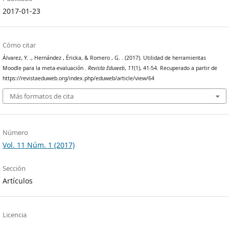
2017-01-23
Cómo citar
Álvarez, Y. ., Hernández , Éricka, & Romero , G. . (2017). Utilidad de herramientas
Moodle para la meta-evaluación .
Revista Eduweb
,
11
(1), 41‐54. Recuperado a partir de
https://revistaeduweb.org/index.php/eduweb/article/view/64
Más formatos de cita
Número
Vol. 11 Núm. 1 (2017)
Sección
Artículos
Licencia