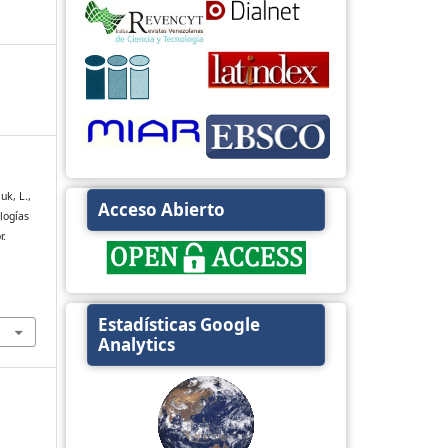
uk, L.,
Acceso Abierto
logías
r.
Estadísticas Google
Analytics