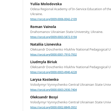
Yuliia Molodovska
Odesa Regional Academy of In-Service Education of th
Ukraine.
https://orcid.org/0009-0006-0042-2109
Roman Vainola
Drahomanov Ukrainian State University, Ukraine.
https://orcid.org/0009-0003-5872-5194
Nataliia Lisnevska
Oleksandr Dovzhenko Hlukhiv National Pedagogical Uni
https://orcid.org/0000-0001-7910-7932
Liudmyla Biriuk
Oleksandr Dovzhenko Hlukhiv National Pedagogical Uni
https://orcid.org/0000-0003-4940-4228
Larysa Kostenko
Volodymyr Vynnychenko Central Ukrainian State Univer
https://orcid.org/0000-0003-2930-7404
Oleksandr Bosyi
Volodymyr Vynnychenko Central Ukrainian State Univer
https://orcid.org/0000-0002-8849-3932