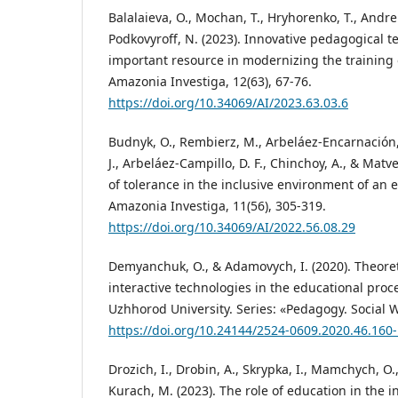
Balalaieva, O., Mochan, T., Hryhorenko, T., Andreik
Podkovyroff, N. (2023). Innovative pedagogical t
important resource in modernizing the training 
Amazonia Investiga, 12(63), 67-76.
https://doi.org/10.34069/AI/2023.63.03.6
Budnyk, O., Rembierz, M., Arbeláez-Encarnación,
J., Arbeláez-Campillo, D. F., Chinchoy, A., & Matv
of tolerance in the inclusive environment of an e
Amazonia Investiga, 11(56), 305-319.
https://doi.org/10.34069/AI/2022.56.08.29
Demyanchuk, O., & Adamovych, I. (2020). Theoret
interactive technologies in the educational proces
Uzhhorod University. Series: «Pedagogy. Social W
https://doi.org/10.24144/2524-0609.2020.46.160
Drozich, I., Drobin, A., Skrypka, I., Mamchych, O.
Kurach, M. (2023). The role of education in the i