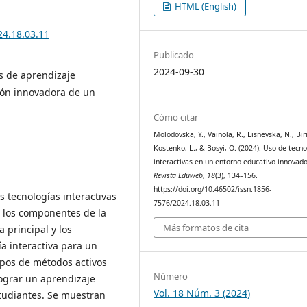
HTML (English)
24.18.03.11
Publicado
2024-09-30
s de aprendizaje
ción innovadora de un
Cómo citar
Molodovska, Y., Vainola, R., Lisnevska, N., Biri
Kostenko, L., & Bosyi, O. (2024). Uso de tecno
interactivas en un entorno educativo innovado
Revista Eduweb
,
18
(3), 134–156.
https://doi.org/10.46502/issn.1856-
as tecnologías interactivas
7576/2024.18.03.11
 los componentes de la
Más formatos de cita
a principal y los
ía interactiva para un
ipos de métodos activos
Número
lograr un aprendizaje
Vol. 18 Núm. 3 (2024)
estudiantes. Se muestran