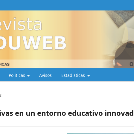
Politicas
Avisos
Estadisticas
s
tivas en un entorno educativo innova