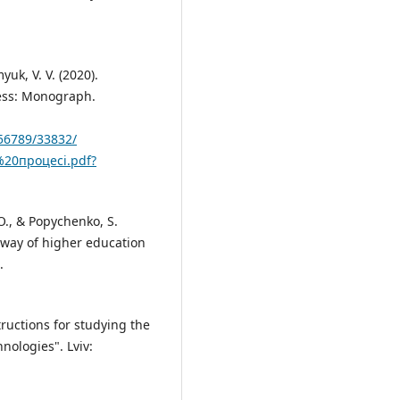
yuk, V. V. (2020).
cess: Monograph.
456789/33832/
20процесі.pdf?
 O., & Popychenko, S.
 way of higher education
.
tructions for studying the
nologies". Lviv: