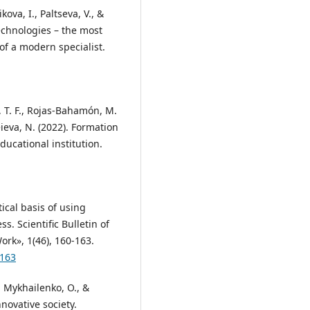
ova, I., Paltseva, V., &
echnologies – the most
of a modern specialist.
 T. F., Rojas-Bahamón, M.
eieva, N. (2022). Formation
ducational institution.
ical basis of using
s. Scientific Bulletin of
ork», 1(46), 160-163.
-163
, Mykhailenko, O., &
nnovative society.