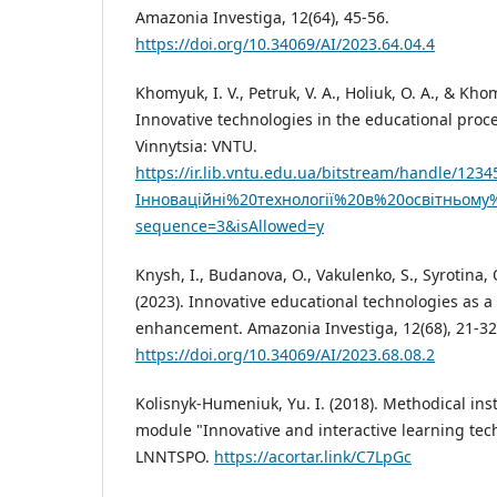
Amazonia Investiga, 12(64), 45-56.
https://doi.org/10.34069/AI/2023.64.04.4
Khomyuk, I. V., Petruk, V. A., Holiuk, O. A., & Khom
Innovative technologies in the educational pro
Vinnytsia: VNTU.
https://ir.lib.vntu.edu.ua/bitstream/handle/123
Інноваційні%20технології%20в%20освітньому%
sequence=3&isAllowed=y
Knysh, I., Budanova, O., Vakulenko, S., Syrotina,
(2023). Innovative educational technologies as a
enhancement. Amazonia Investiga, 12(68), 21-32
https://doi.org/10.34069/AI/2023.68.08.2
Kolisnyk-Humeniuk, Yu. I. (2018). Methodical ins
module "Innovative and interactive learning tech
LNNTSPO.
https://acortar.link/C7LpGc