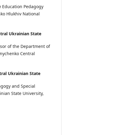
ry Education Pedagogy
ko Hlukhiv National
ral Ukrainian State
ssor of the Department of
nnychenko Central
al Ukrainian State
agogy and Special
ian State University,