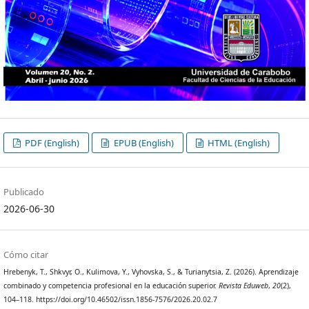
PDF (English)
EPUB (English)
HTML (English)
Publicado
2026-06-30
Cómo citar
Hrebenyk, T., Shkvyr, O., Kulimova, Y., Vyhovska, S., & Turianytsia, Z. (2026). Aprendizaje
combinado y competencia profesional en la educación superior.
Revista Eduweb
,
20
(2),
104–118. https://doi.org/10.46502/issn.1856-7576/2026.20.02.7