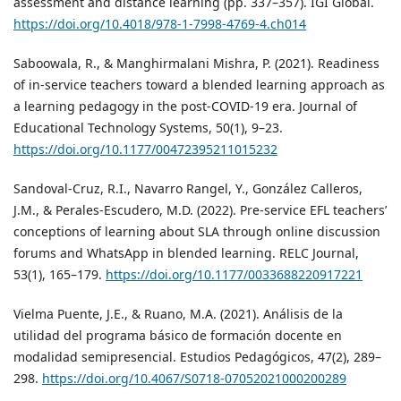
assessment and distance learning (pp. 337–357). IGI Global.
https://doi.org/10.4018/978-1-7998-4769-4.ch014
Saboowala, R., & Manghirmalani Mishra, P. (2021). Readiness
of in-service teachers toward a blended learning approach as
a learning pedagogy in the post-COVID-19 era. Journal of
Educational Technology Systems, 50(1), 9–23.
https://doi.org/10.1177/00472395211015232
Sandoval-Cruz, R.I., Navarro Rangel, Y., González Calleros,
J.M., & Perales-Escudero, M.D. (2022). Pre-service EFL teachers’
conceptions of learning about SLA through online discussion
forums and WhatsApp in blended learning. RELC Journal,
53(1), 165–179.
https://doi.org/10.1177/0033688220917221
Vielma Puente, J.E., & Ruano, M.A. (2021). Análisis de la
utilidad del programa básico de formación docente en
modalidad semipresencial. Estudios Pedagógicos, 47(2), 289–
298.
https://doi.org/10.4067/S0718-07052021000200289