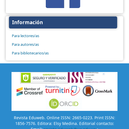
Información
Para lectores/as
Para autores/as
Para bibliotecarios/as
Revista Eduweb. Online ISSN: 2665-0223. Print ISSN:
1856-7576. Editora: Elsy Medina. Editorial contacto: