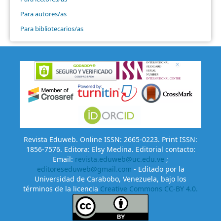
Para autores/as
Para bibliotecarios/as
Revista Eduweb. Online ISSN: 2665-0223. Print ISSN:
1856-7576. Editora: Elsy Medina. Editorial contacto:
Email:
revista.eduweb@uc.edu.ve
;
editoreseduweb@gmail.com
- Editado por la
Universidad de Carabobo, Venezuela, bajo los
términos de la licencia
Creative Commons CC-BY 4.0.