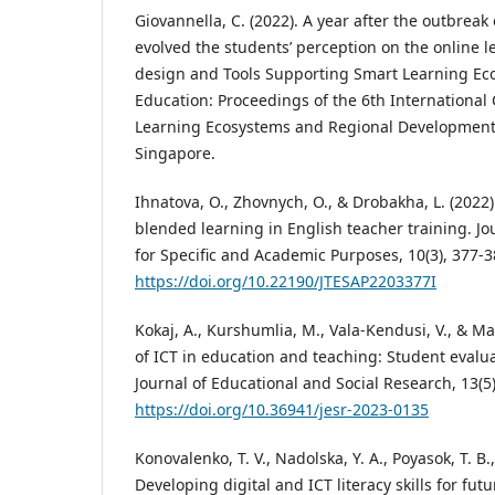
Giovannella, C. (2022). A year after the outbrea
evolved the students’ perception on the online l
design and Tools Supporting Smart Learning E
Education: Proceedings of the 6th Internationa
Learning Ecosystems and Regional Development 
Singapore.
Ihnatova, O., Zhovnych, O., & Drobakha, L. (2022)
blended learning in English teacher training. Jo
for Specific and Academic Purposes, 10(3), 377-3
https://doi.org/10.22190/JTESAP2203377I
Kokaj, A., Kurshumlia, M., Vala-Kendusi, V., & Mal
of ICT in education and teaching: Student evalua
Journal of Educational and Social Research, 13(5)
https://doi.org/10.36941/jesr-2023-0135
Konovalenko, T. V., Nadolska, Y. A., Poyasok, T. B.,
Developing digital and ICT literacy skills for fu