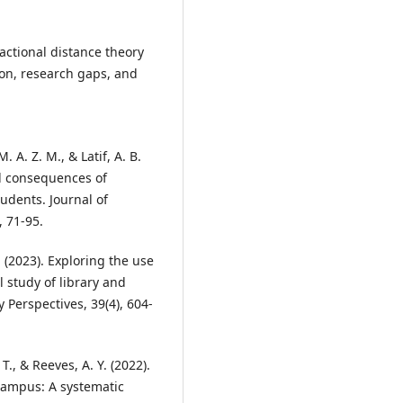
actional distance theory
ion, research gaps, and
 A. Z. M., & Latif, A. B.
d consequences of
tudents. Journal of
 71-95.
. (2023). Exploring the use
l study of library and
y Perspectives, 39(4), 604-
T., & Reeves, A. Y. (2022).
 campus: A systematic