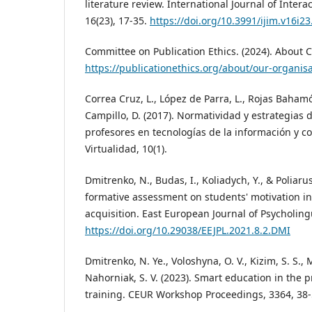
literature review. International Journal of Inter
16(23), 17-35.
https://doi.org/10.3991/ijim.v16i2
Committee on Publication Ethics. (2024). About 
https://publicationethics.org/about/our-organis
Correa Cruz, L., López de Parra, L., Rojas Bahamó
Campillo, D. (2017). Normatividad y estrategias
profesores en tecnologías de la información y 
Virtualidad, 10(1).
Dmitrenko, N., Budas, I., Koliadych, Y., & Poliaru
formative assessment on students' motivation i
acquisition. East European Journal of Psycholingui
https://doi.org/10.29038/EEJPL.2021.8.2.DMI
Dmitrenko, N. Ye., Voloshyna, O. V., Kizim, S. S.,
Nahorniak, S. V. (2023). Smart education in the p
training. CEUR Workshop Proceedings, 3364, 38-