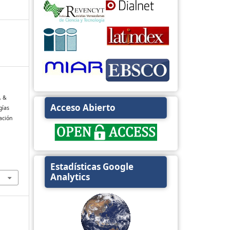
, &
Acceso Abierto
gías
ación
Estadísticas Google
Analytics