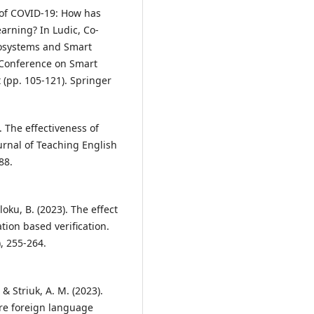
k of COVID-19: How has
earning? In Ludic, Co-
cosystems and Smart
l Conference on Smart
(pp. 105-121). Springer
. The effectiveness of
urnal of Teaching English
88.
oku, B. (2023). The effect
tion based verification.
, 255-264.
 & Striuk, A. M. (2023).
ture foreign language