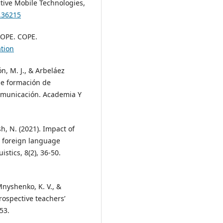
active Mobile Technologies,
3.36215
COPE. COPE.
ation
n, M. J., & Arbeláez
 de formación de
comunicación. Academia Y
sh, N. (2021). Impact of
n foreign language
stics, 8(2), 36-50.
 Mnyshenko, K. V., &
rospective teachers’
53.