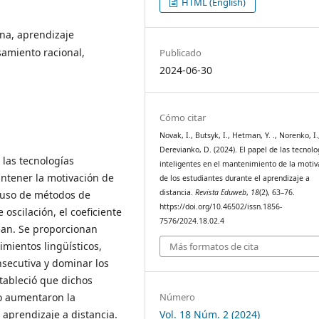
HTML (English)
ona, aprendizaje
samiento racional,
Publicado
2024-06-30
Cómo citar
Novak, I., Butsyk, I., Hetman, Y. ., Norenko, I.
Derevianko, D. (2024). El papel de las tecnolo
 las tecnologías
inteligentes en el mantenimiento de la motiv
antener la motivación de
de los estudiantes durante el aprendizaje a
distancia.
Revista Eduweb
,
18
(2), 63–76.
l uso de métodos de
https://doi.org/10.46502/issn.1856-
 oscilación, el coeficiente
7576/2024.18.02.4
man. Se proporcionan
mientos lingüísticos,
Más formatos de cita
nsecutiva y dominar los
stableció que dichos
Número
o aumentaron la
Vol. 18 Núm. 2 (2024)
 aprendizaje a distancia.