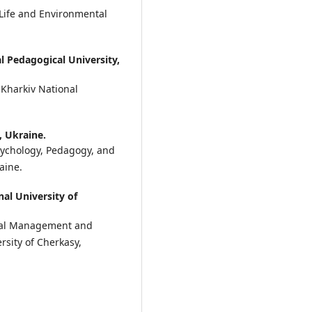
 Life and Environmental
l Pedagogical University,
 Kharkiv National
, Ukraine.
sychology, Pedagogy, and
aine.
l University of
ural Management and
sity of Cherkasy,