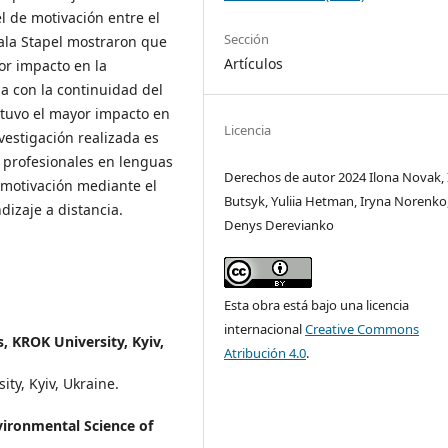
el de motivación entre el
Sección
cala Stapel mostraron que
Artículos
yor impacto en la
na con la continuidad del
 tuvo el mayor impacto en
Licencia
vestigación realizada es
s profesionales en lenguas
Derechos de autor 2024 Ilona Novak, 
u motivación mediante el
Butsyk, Yuliia Hetman, Iryna Norenko
dizaje a distancia.
Denys Derevianko
Esta obra está bajo una licencia
internacional
Creative Commons
 KROK University, Kyiv,
Atribución 4.0
.
ty, Kyiv, Ukraine.
vironmental Science of