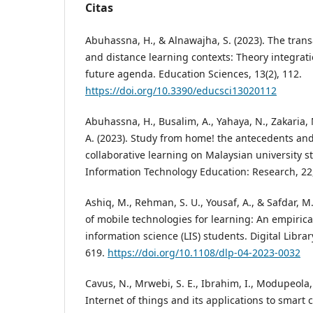
Citas
Abuhassna, H., & Alnawajha, S. (2023). The trans
and distance learning contexts: Theory integrat
future agenda. Education Sciences, 13(2), 112.
https://doi.org/10.3390/educsci13020112
Abuhassna, H., Busalim, A., Yahaya, N., Zakaria, M.
A. (2023). Study from home! the antecedents an
collaborative learning on Malaysian university s
Information Technology Education: Research, 22,
Ashiq, M., Rehman, S. U., Yousaf, A., & Safdar, M
of mobile technologies for learning: An empirica
information science (LIS) students. Digital Librar
619.
https://doi.org/10.1108/dlp-04-2023-0032
Cavus, N., Mrwebi, S. E., Ibrahim, I., Modupeola, 
Internet of things and its applications to smart