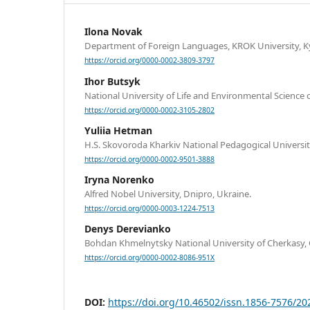
Ilona Novak
Department of Foreign Languages, KROK University, Ky
https://orcid.org/0000-0002-3809-3797
Ihor Butsyk
National University of Life and Environmental Science o
https://orcid.org/0000-0002-3105-2802
Yuliia Hetman
H.S. Skovoroda Kharkiv National Pedagogical University
https://orcid.org/0000-0002-9501-3888
Iryna Norenko
Alfred Nobel University, Dnipro, Ukraine.
https://orcid.org/0000-0003-1224-7513
Denys Derevianko
Bohdan Khmelnytsky National University of Cherkasy, 
https://orcid.org/0000-0002-8086-951X
DOI:
https://doi.org/10.46502/issn.1856-7576/20