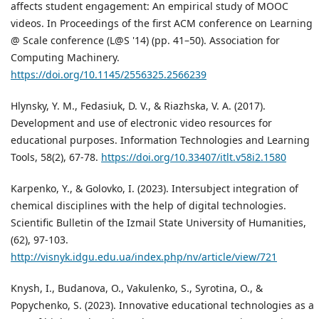
affects student engagement: An empirical study of MOOC
videos. In Proceedings of the first ACM conference on Learning
@ Scale conference (L@S '14) (pp. 41–50). Association for
Computing Machinery.
https://doi.org/10.1145/2556325.2566239
Hlynsky, Y. M., Fedasiuk, D. V., & Riazhska, V. A. (2017).
Development and use of electronic video resources for
educational purposes. Information Technologies and Learning
Tools, 58(2), 67-78.
https://doi.org/10.33407/itlt.v58i2.1580
Karpenko, Y., & Golovko, I. (2023). Intersubject integration of
chemical disciplines with the help of digital technologies.
Scientific Bulletin of the Izmail State University of Humanities,
(62), 97-103.
http://visnyk.idgu.edu.ua/index.php/nv/article/view/721
Knysh, I., Budanova, O., Vakulenko, S., Syrotina, O., &
Popychenko, S. (2023). Innovative educational technologies as a