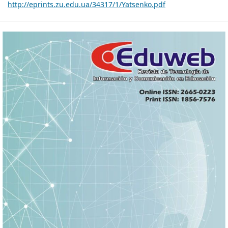
http://eprints.zu.edu.ua/34317/1/Yatsenko.pdf