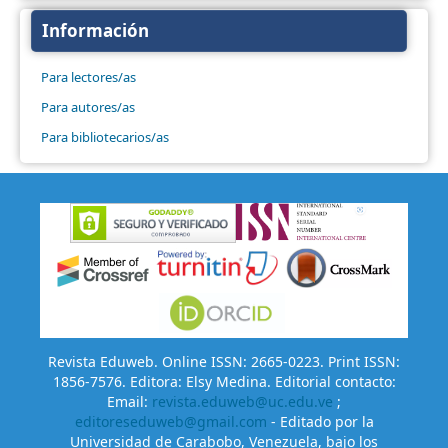
Información
Para lectores/as
Para autores/as
Para bibliotecarios/as
Revista Eduweb. Online ISSN: 2665-0223. Print ISSN:
1856-7576. Editora: Elsy Medina. Editorial contacto:
Email:
revista.eduweb@uc.edu.ve
;
editoreseduweb@gmail.com
- Editado por la
Universidad de Carabobo, Venezuela, bajo los