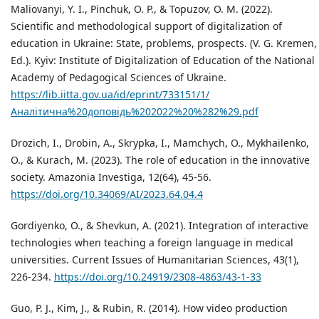
Maliovanyi, Y. I., Pinchuk, O. P., & Topuzov, O. M. (2022).
Scientific and methodological support of digitalization of
education in Ukraine: State, problems, prospects. (V. G. Kremen,
Ed.). Kyiv: Institute of Digitalization of Education of the National
Academy of Pedagogical Sciences of Ukraine.
https://lib.iitta.gov.ua/id/eprint/733151/1/
Аналітична%20доповідь%202022%20%282%29.pdf
Drozich, I., Drobin, A., Skrypka, I., Mamchych, O., Mykhailenko,
O., & Kurach, M. (2023). The role of education in the innovative
society. Amazonia Investiga, 12(64), 45-56.
https://doi.org/10.34069/AI/2023.64.04.4
Gordiyenko, O., & Shevkun, A. (2021). Integration of interactive
technologies when teaching a foreign language in medical
universities. Current Issues of Humanitarian Sciences, 43(1),
226-234.
https://doi.org/10.24919/2308-4863/43-1-33
Guo, P. J., Kim, J., & Rubin, R. (2014). How video production