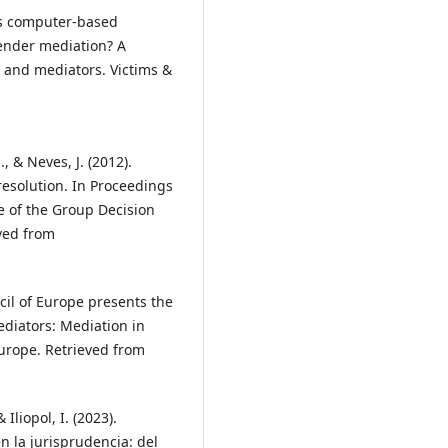
. Is computer-based
fender mediation? A
s and mediators. Victims &
., & Neves, J. (2012).
esolution. In Proceedings
e of the Group Decision
eved from
ncil of Europe presents the
ediators: Mediation in
Europe. Retrieved from
 Iliopol, I. (2023).
en la jurisprudencia: del