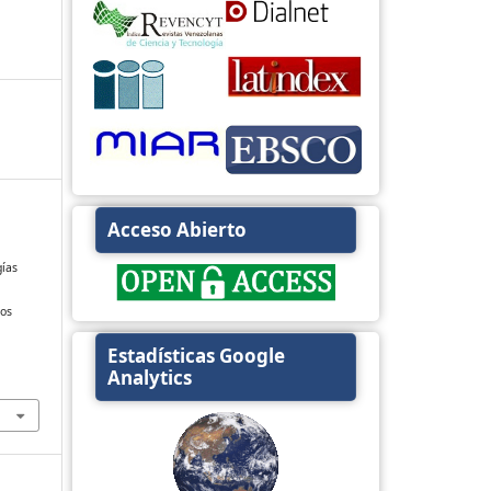
Acceso Abierto
gías
sos
Estadísticas Google
Analytics