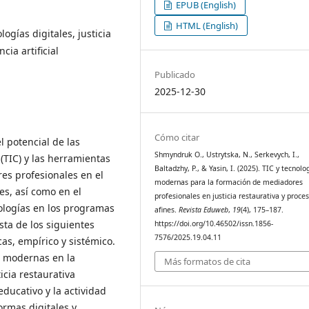
EPUB (English)
HTML (English)
ogías digitales, justicia
cia artificial
Publicado
2025-12-30
Cómo citar
l potencial de las
Shmyndruk О., Ustrytska, N., Serkevych, I.,
(TIC) y las herramientas
Baltadzhy, P., & Yasin, I. (2025). TIC y tecnolo
es profesionales en el
modernas para la formación de mediadores
nes, así como en el
profesionales en justicia restaurativa y proce
ologías en los programas
afines.
Revista Eduweb
,
19
(4), 175–187.
sta de los siguientes
https://doi.org/10.46502/issn.1856-
7576/2025.19.04.11
cas, empírico y sistémico.
IC modernas en la
Más formatos de cita
icia restaurativa
educativo y la actividad
formas digitales y