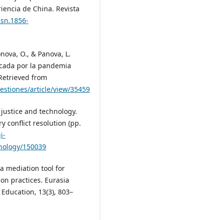
riencia de China. Revista
ssn.1856-
nova, O., & Panova, L.
ocada por la pandemia
 Retrieved from
estiones/article/view/35459
e justice and technology.
 conflict resolution (pp.
i-
hnology/150039
 a mediation tool for
on practices. Eurasia
Education, 13(3), 803–