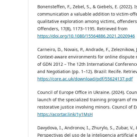
Bonensteffen, F., Zebel, S., & Giebels, E. (2022)
communication a valuable addition to victim-of
qualitative exploration among victims, offender
Offenders, 17(8), 1173–1195. Retrieved from
https://doi.org/10.1080/15564886.2021.2020946
Carneiro, D., Novais, P., Andrade, F., Zeleznikow, J
Context-aware environments for online dispute r
of GDN 2012 – The 12th International Conferenc
and Negotiation (pp. 1–12). Brazil: Recife. Retri
https://core.ac.uk/download/pdf/55624137.pdf
Council of Europe Office in Ukraine. (2024). Cou
launch of the specialized training program of m
restorative justice involving minors. Council of 
https://acortar.link/1y1MsH
Davydova, I., Andronov, I., Zhurylo, S., Zubar, V., &
Perspectivas del uso de la inteligencia artificial 