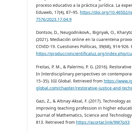
proceso educativo a la práctica jurídica. La expe
Eduweb, 17(4), 87–95.
https://doi.org/10.46502/i
7576/2023.17.04.9
Dontsov, D., NeugоdnikovA., Bignyak, O., Kharyto
(2021). Mediación online en la cuarentena prov
COVID-19. Cuestiones Políticas, 39(68), 914-926.
https://produccioncientificaluz.org/index.php/cu
Freitas, P. M., & Palermo, P. G. (2016). Restorativ
In Interdisciplinary perspectives on contemporary
15–35). IGI Global. Retrieved from
https://www.ig
global.com/chapter/restorative-justice-and-tec
Gazi, Z., & Altınay-Aksal, F. (2017). Technology as
improving teaching profession in higher educati
Journal of Mathematics, Science and Technology 
813. Retrieved from
https://acortar.link/9W7pX3