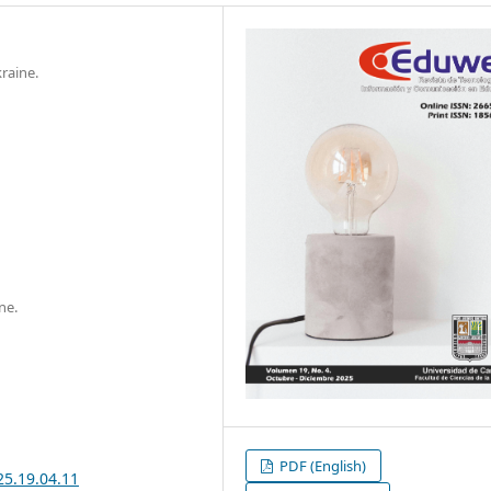
raine.
ne.
PDF (English)
25.19.04.11