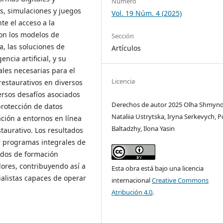
Número
s, simulaciones y juegos
Vol. 19 Núm. 4 (2025)
te el acceso a la
ron los modelos de
Sección
a, las soluciones de
Artículos
ncia artificial, y su
ales necesarias para el
Licencia
restaurativos en diversos
versos desafíos asociados
Derechos de autor 2025 Оlha Shmynd
protección de datos
Nataliia Ustrytska, Iryna Serkevych, P
ción a entornos en línea
Baltadzhy, Ilona Yasin
staurativo. Los resultados
r programas integrales de
dos de formación
ores, contribuyendo así a
Esta obra está bajo una licencia
alistas capaces de operar
internacional
Creative Commons
Atribución 4.0
.