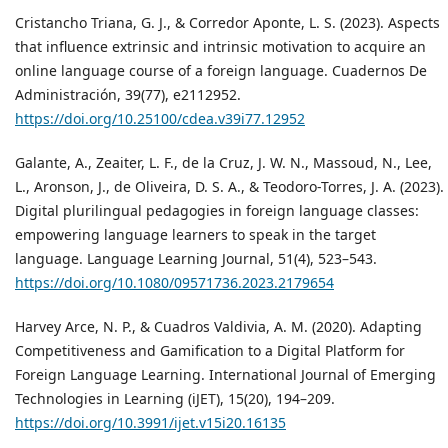
Cristancho Triana, G. J., & Corredor Aponte, L. S. (2023). Aspects
that influence extrinsic and intrinsic motivation to acquire an
online language course of a foreign language. Cuadernos De
Administración, 39(77), e2112952.
https://doi.org/10.25100/cdea.v39i77.12952
Galante, A., Zeaiter, L. F., de la Cruz, J. W. N., Massoud, N., Lee,
L., Aronson, J., de Oliveira, D. S. A., & Teodoro-Torres, J. A. (2023).
Digital plurilingual pedagogies in foreign language classes:
empowering language learners to speak in the target
language. Language Learning Journal, 51(4), 523–543.
https://doi.org/10.1080/09571736.2023.2179654
Harvey Arce, N. P., & Cuadros Valdivia, A. M. (2020). Adapting
Competitiveness and Gamification to a Digital Platform for
Foreign Language Learning. International Journal of Emerging
Technologies in Learning (iJET), 15(20), 194–209.
https://doi.org/10.3991/ijet.v15i20.16135