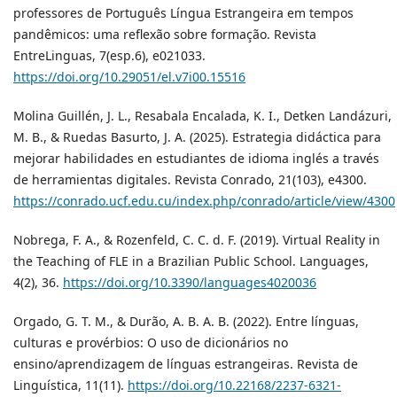
professores de Português Língua Estrangeira em tempos
pandêmicos: uma reflexão sobre formação. Revista
EntreLinguas, 7(esp.6), e021033.
https://doi.org/10.29051/el.v7i00.15516
Molina Guillén, J. L., Resabala Encalada, K. I., Detken Landázuri,
M. B., & Ruedas Basurto, J. A. (2025). Estrategia didáctica para
mejorar habilidades en estudiantes de idioma inglés a través
de herramientas digitales. Revista Conrado, 21(103), e4300.
https://conrado.ucf.edu.cu/index.php/conrado/article/view/4300
Nobrega, F. A., & Rozenfeld, C. C. d. F. (2019). Virtual Reality in
the Teaching of FLE in a Brazilian Public School. Languages,
4(2), 36.
https://doi.org/10.3390/languages4020036
Orgado, G. T. M., & Durão, A. B. A. B. (2022). Entre línguas,
culturas e provérbios: O uso de dicionários no
ensino/aprendizagem de línguas estrangeiras. Revista de
Linguística, 11(11).
https://doi.org/10.22168/2237-6321-