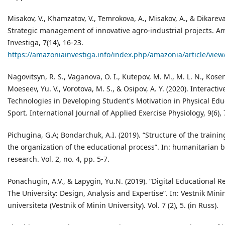
Misakov, V., Khamzatov, V., Temrokova, A., Misakov, A., & Dikareva,
Strategic management of innovative agro-industrial projects. A
Investiga, 7(14), 16-23.
https://amazoniainvestiga.info/index.php/amazonia/article/view
Nagovitsyn, R. S., Vaganova, O. I., Kutepov, M. M., M. L. N., Kosen
Moeseev, Yu. V., Vorotova, M. S., & Osipov, A. Y. (2020). Interactiv
Technologies in Developing Student's Motivation in Physical Ed
Sport. International Journal of Applied Exercise Physiology, 9(6), 
Pichugina, G.A; Bondarchuk, A.I. (2019). “Structure of the trainin
the organization of the educational process”. In: humanitarian 
research. Vol. 2, no. 4, pp. 5-7.
Ponachugin, A.V., & Lapygin, Yu.N. (2019). “Digital Educational R
The University: Design, Analysis and Expertise”. In: Vestnik Min
universiteta (Vestnik of Minin University). Vol. 7 (2), 5. (in Russ).