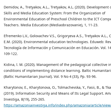
Demidov, A., Tretyakov, A.L., Tretyakov, A.L. (2020). Development o
Skills and Media Education System: From the Organization of
Environmental Education of Preschool Children to the ICT Comp
Teachers. Media Education (Mediaobrazovanie), 1, 11-23.
Efremenko L.V., Golovachev V.S., Grigoryeva A.S., Tretyakov A.L.,
E.M. (2020). Environmental education technologies. Eduweb: Rev
Tecnología de Información y Comunicación en Educación. Vol. 14,
109-122.
Kidina, l. M. (2020). Management of the pedagogical collective i
conditions of implementing distance learning. Baltic Humanitari
(Baltic Humanitarian Journal). Vol. 9 No 4 (33), Pp. 93-96.
Kharytonov, E., Kharytonova, O., Tolmachevska, Y., Fasii, B., & Tk
(2019). Information Security and Means of Its Legal Support. A
Investiga, 8(19), 255-265.
https://amazoniainvestiga.info/index.php/amazonia/article/view