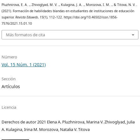
Pluzhnirova, E. A. ., Zhivoglyad, M. V. ., Kulagina, J. A. ., Morozova, I. M. ., & Titova, N. V. .
(2021). Formación de habilidades blandas en estudiantes de instituciones de educación
superior.
Revista Eduweb
,
15
(1), 112–122. https://doi.org/10.46502/issn.1856-
7576/2021.15.01.10
Más formatos de cita
Número
Vol. 15 Núm. 1 (2021)
Sección
Artículos
Licencia
Derechos de autor 2021 Elena A. Pluzhnirova, Marina V. Zhivoglyad, Julia
A. Kulagina, Irina M. Morozova, Natalia V. Titova