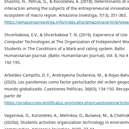
Shashlo, N., Petruk, G., & Korostelev, A. (2018). Determinants of 
interaction among the subjects of the entrepreneurial innovatio
ecosystem of macro region. Amazonia Investiga, 7(13), 351-363.
https://amazoniainvestiga.info/index.php/amazonia/article/view
Shcerbakova, E.V., & Shcerbakova T. N. (2019). Experience of Use
Computer Technologies at The Organization of Independent Wor
Students in The Conditions of a Mark and rating system. Baltic
Humanitarian Journal. (Baltic Humanitarian Journal). Vol. 8, No 4 
192-195.
Arbeláez-Campillo, D. F., Andreyevna Dudareva, M., & Rojas-Bah
(2020). Las pandemias como factor perturbador del orden geopol
mundo globalizado. Cuestiones Políticas, 36(63), 134-150. Recup
partir de
https://produccioncientificaluz.org/index.php/cuestiones/articl
Vaganova, O., Korostelev, A., Melnikov, D., Bulaeva, M., & Chelnok
(2020a). Students activities organization technology in environm