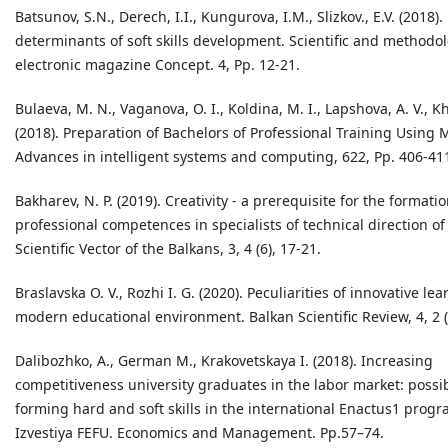
Batsunov, S.N., Derech, I.I., Kungurova, I.M., Slizkov., E.V. (2018
determinants of soft skills development. Scientific and methodol
electronic magazine Concept. 4, Pp. 12-21.
Bulaeva, M. N., Vaganova, O. I., Koldina, M. I., Lapshova, A. V., Kh
(2018). Preparation of Bachelors of Professional Training Usin
Advances in intelligent systems and computing, 622, Pp. 406-41
Bakharev, N. P. (2019). Creativity - a prerequisite for the formatio
professional competences in specialists of technical direction of 
Scientific Vector of the Balkans, 3, 4 (6), 17-21.
Braslavska O. V., Rozhi I. G. (2020). Peculiarities of innovative lea
modern educational environment. Balkan Scientific Review, 4, 2 (
Dalibozhko, A., German M., Krakovetskaya I. (2018). Increasing
competitiveness university graduates in the labor market: possibi
forming hard and soft skills in the international Enactus1 progr
Izvestiya FEFU. Economics and Management. Pp.57–74.