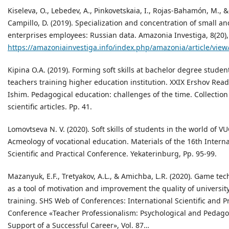
Kiseleva, O., Lebedev, A., Pinkovetskaia, I., Rojas-Bahamón, M., 
Campillo, D. (2019). Specialization and concentration of small 
enterprises employees: Russian data. Amazonia Investiga, 8(20),
https://amazoniainvestiga.info/index.php/amazonia/article/view
Kipina O.A. (2019). Forming soft skills at bachelor degree student
teachers training higher education institution. XXIX Ershov Read
Ishim. Pedagogical education: challenges of the time. Collection
scientific articles. Pp. 41.
Lomovtseva N. V. (2020). Soft skills of students in the world of V
Acmeology of vocational education. Materials of the 16th Interna
Scientific and Practical Conference. Yekaterinburg, Pp. 95-99.
Mazanyuk, E.F., Tretyakov, A.L., & Amichba, L.R. (2020). Game te
as a tool of motivation and improvement the quality of universit
training. SHS Web of Conferences: International Scientific and Pr
Conference «Teacher Professionalism: Psychological and Pedago
Support of a Successful Career», Vol. 87…