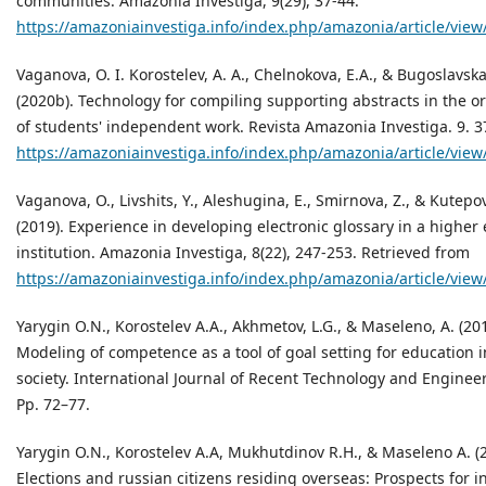
communities. Amazonia Investiga, 9(29), 37-44.
https://amazoniainvestiga.info/index.php/amazonia/article/view
Vaganova, O. I. Korostelev, A. A., Chelnokova, E.A., & Bugoslavska
(2020b). Technology for compiling supporting abstracts in the o
of students' independent work. Revista Amazonia Investiga. 9. 3
https://amazoniainvestiga.info/index.php/amazonia/article/view
Vaganova, O., Livshits, Y., Aleshugina, E., Smirnova, Z., & Kutepov
(2019). Experience in developing electronic glossary in a higher
institution. Amazonia Investiga, 8(22), 247-253. Retrieved from
https://amazoniainvestiga.info/index.php/amazonia/article/view
Yarygin O.N., Korostelev A.A., Akhmetov, L.G., & Maseleno, A. (20
Modeling of competence as a tool of goal setting for education
society. International Journal of Recent Technology and Engineer
Pp. 72–77.
Yarygin O.N., Korostelev A.A, Mukhutdinov R.H., & Maseleno A. (
Elections and russian citizens residing overseas: Prospects for i