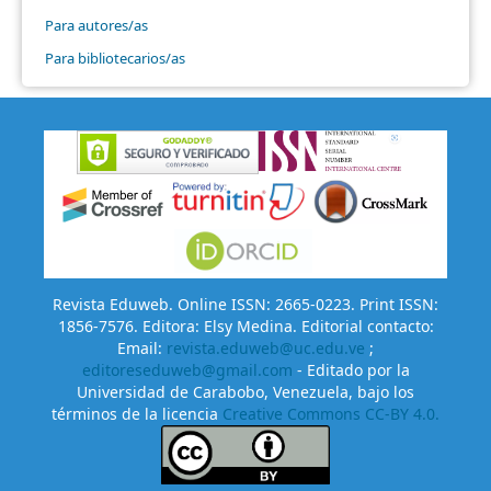
Para autores/as
Para bibliotecarios/as
Revista Eduweb. Online ISSN: 2665-0223. Print ISSN:
1856-7576. Editora: Elsy Medina. Editorial contacto:
Email:
revista.eduweb@uc.edu.ve
;
editoreseduweb@gmail.com
- Editado por la
Universidad de Carabobo, Venezuela, bajo los
términos de la licencia
Creative Commons CC-BY 4.0.