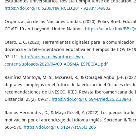
estudiantes universitarios. Revista Complutense de Educación, 2
https://doi.org/10.5209/rev_RCED.2017.v28.n1.49802
Organización de las Naciones Unidas. (2020). Policy Brief: Educa
COVID-19 and beyond. United Nations.
https://acortar.link/BBzQ
Otero, L. C. (2020). Herramientas digitales para la comunicación, 
docencia y la tele-orientación educativa en tiempos de COVID-19
92-111.
http://aosma.es/wordpress/wp-
content/uploads/2020/04/00_AOSMA_ESPECIAL.pdf
Ramírez Montoya, M. S., McGreal, R., & Obiageli Agbu, J.-F. (2022
digitales complejos en el futuro de la educación 4.0: luces desde
recomendaciones de UNESCO. RIED-Revista Iberoamericana de 
Distancia, 25(2), 09-21.
https://doi.org/10.5944/ried.25.2.33843
Ramos Hernández, D., & Maya Rosell, Y. (2022). Los juegos tradici
motivación por el aprendizaje del idioma inglés. Sociedad & Tecn
565–576.
https://doi.org/10.51247/st.v5i3.265