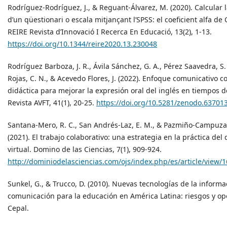
Rodríguez-Rodríguez, J., & Reguant-Álvarez, M. (2020). Calcular la
d’un qüestionari o escala mitjançant l’SPSS: el coeficient alfa de
REIRE Revista d’Innovació I Recerca En Educació, 13(2), 1-13.
https://doi.org/10.1344/reire2020.13.230048
Rodríguez Barboza, J. R., Ávila Sánchez, G. A., Pérez Saavedra, S. 
Rojas, C. N., & Acevedo Flores, J. (2022). Enfoque comunicativo 
didáctica para mejorar la expresión oral del inglés en tiempos 
Revista AVFT, 41(1), 20-25.
https://doi.org/10.5281/zenodo.63701
Santana-Mero, R. C., San Andrés-Laz, E. M., & Pazmiño-Campuza
(2021). El trabajo colaborativo: una estrategia en la práctica del
virtual. Domino de las Ciencias, 7(1), 909-924.
http://dominiodelasciencias.com/ojs/index.php/es/article/view/
Sunkel, G., & Trucco, D. (2010). Nuevas tecnologías de la informa
comunicación para la educación en América Latina: riesgos y o
Cepal.