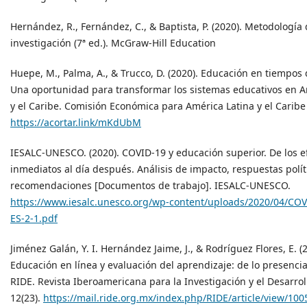
Hernández, R., Fernández, C., & Baptista, P. (2020). Metodología 
investigación (7ª ed.). McGraw-Hill Education
Huepe, M., Palma, A., & Trucco, D. (2020). Educación en tiempo
Una oportunidad para transformar los sistemas educativos en A
y el Caribe. Comisión Económica para América Latina y el Caribe 
https://acortar.link/mKdUbM
IESALC-UNESCO. (2020). COVID-19 y educación superior. De los e
inmediatos al día después. Análisis de impacto, respuestas polít
recomendaciones [Documentos de trabajo]. IESALC-UNESCO.
https://www.iesalc.unesco.org/wp-content/uploads/2020/04/CO
ES-2-1.pdf
Jiménez Galán, Y. I. Hernández Jaime, J., & Rodríguez Flores, E. (
Educación en línea y evaluación del aprendizaje: de lo presencial 
RIDE. Revista Iberoamericana para la Investigación y el Desarrol
12(23).
https://mail.ride.org.mx/index.php/RIDE/article/view/100