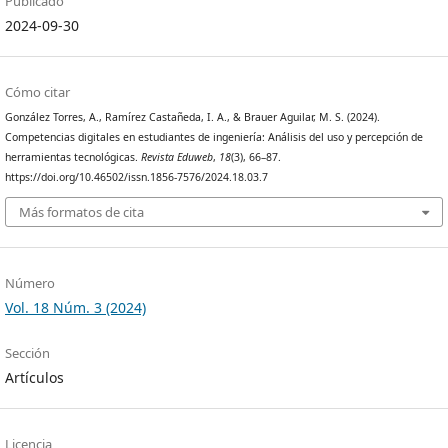
Publicado
2024-09-30
Cómo citar
González Torres, A., Ramírez Castañeda, I. A., & Brauer Aguilar, M. S. (2024).
Competencias digitales en estudiantes de ingeniería: Análisis del uso y percepción de
herramientas tecnológicas.
Revista Eduweb
,
18
(3), 66–87.
https://doi.org/10.46502/issn.1856-7576/2024.18.03.7
Más formatos de cita
Número
Vol. 18 Núm. 3 (2024)
Sección
Artículos
Licencia