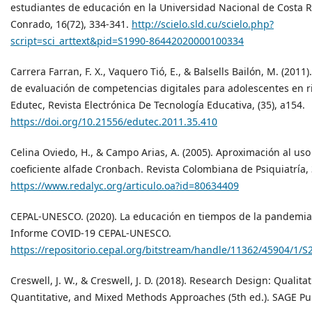
estudiantes de educación en la Universidad Nacional de Costa Ri
Conrado, 16(72), 334-341.
http://scielo.sld.cu/scielo.php?
script=sci_arttext&pid=S1990-86442020000100334
Carrera Farran, F. X., Vaquero Tió, E., & Balsells Bailón, M. (2011
de evaluación de competencias digitales para adolescentes en ri
Edutec, Revista Electrónica De Tecnología Educativa, (35), a154.
https://doi.org/10.21556/edutec.2011.35.410
Celina Oviedo, H., & Campo Arias, A. (2005). Aproximación al uso
coeficiente alfade Cronbach. Revista Colombiana de Psiquiatría, 
https://www.redalyc.org/articulo.oa?id=80634409
CEPAL-UNESCO. (2020). La educación en tiempos de la pandemia
Informe COVID-19 CEPAL-UNESCO.
https://repositorio.cepal.org/bitstream/handle/11362/45904/1/
Creswell, J. W., & Creswell, J. D. (2018). Research Design: Qualitat
Quantitative, and Mixed Methods Approaches (5th ed.). SAGE Pub