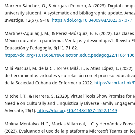
Marrero-Sánchez, O., & Vergara-Romero, A. (2023). Digital comp
university student. A systematic and bibliographic update. Ama
Investiga, 12(67), 9–18.
https://doi.org/10.34069/AI/2023.67.07.1
Martínez-Aguilar, J. M., & Pérez -Múzquiz, E. E. (2022). Las clases
México durante la pandemia. Ventajas y desventajas1. Revista E
Educación y Pedagogía, 6(11), 71-82.
https://doi.org/10.15658/rev.electron.educ.pedagog22.11061106
Milá Pascual, M. de la C., Torres Milá, I., & Aties López, L. (2022).
de herramientas virtuales y su relación con el proceso educativ
de la Sociedad Cubana de Enfermería 2022.
https://acortar.link
Mitchell, T., & Herrera, S. (2020). Virtual Tools Show Promise for
Needle on Culturally and Linguistically Diverse Family Engagem
Advocate, 26(1).
https://doi.org/10.4148/2637-4552.1149
Molina-Montalvo, H. I., Macías Villarreal, J. C. y Hernández Fonse
(2023). Evaluando el uso de la plataforma Microsoft Teams en lo