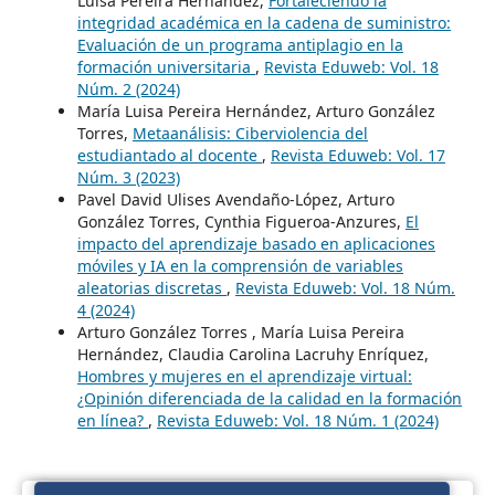
Luisa Pereira Hernández,
Fortaleciendo la
integridad académica en la cadena de suministro:
Evaluación de un programa antiplagio en la
formación universitaria
,
Revista Eduweb: Vol. 18
Núm. 2 (2024)
María Luisa Pereira Hernández, Arturo González
Torres,
Metaanálisis: Ciberviolencia del
estudiantado al docente
,
Revista Eduweb: Vol. 17
Núm. 3 (2023)
Pavel David Ulises Avendaño-López, Arturo
González Torres, Cynthia Figueroa-Anzures,
El
impacto del aprendizaje basado en aplicaciones
móviles y IA en la comprensión de variables
aleatorias discretas
,
Revista Eduweb: Vol. 18 Núm.
4 (2024)
Arturo González Torres , María Luisa Pereira
Hernández, Claudia Carolina Lacruhy Enríquez,
Hombres y mujeres en el aprendizaje virtual:
¿Opinión diferenciada de la calidad en la formación
en línea?
,
Revista Eduweb: Vol. 18 Núm. 1 (2024)