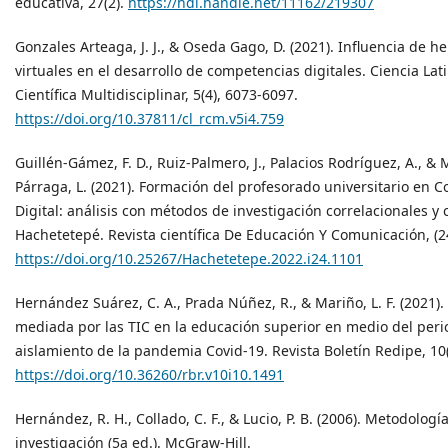
educativa, 27(2).
https://hdl.handle.net/11162/219307
Gonzales Arteaga, J. J., & Oseda Gago, D. (2021). Influencia de h
virtuales en el desarrollo de competencias digitales. Ciencia Lat
Científica Multidisciplinar, 5(4), 6073-6097.
https://doi.org/10.37811/cl_rcm.v5i4.759
Guillén-Gámez, F. D., Ruiz-Palmero, J., Palacios Rodríguez, A., & 
Párraga, L. (2021). Formación del profesorado universitario en 
Digital: análisis con métodos de investigación correlacionales y
Hachetetepé. Revista científica De Educación Y Comunicación, (24
https://doi.org/10.25267/Hachetetepe.2022.i24.1101
Hernández Suárez, C. A., Prada Núñez, R., & Mariño, L. F. (2021)
mediada por las TIC en la educación superior en medio del per
aislamiento de la pandemia Covid-19. Revista Boletín Redipe, 10(
https://doi.org/10.36260/rbr.v10i10.1491
Hernández, R. H., Collado, C. F., & Lucio, P. B. (2006). Metodología
investigación (5a ed.). McGraw-Hill.