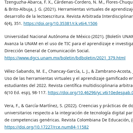
Tzenguzha-Abarca, F. X., Cárdenas-Cordero, N. M., Flores-Chuqui
& Brito-Albuja, J. G. (2021). Herramientas virtuales de aprendizaj
desarrollo de la lectoescritura. Revista Arbitrada Interdisciplina
6(4), 351.
https://doi.org/10.35381/r.k.v6i4.1506
Universidad Nacional Autónoma de México (2021). [Boletín UN
Avanza la UNAM en el uso de TIC para el aprendizaje e investiga
Dirección General de Comunicación Social.
https://www.dgcs.unam.mx/boletin/bdboletin/2021_379.html
Vélez-Sabando, M. E., Chancay-García, L. J., & Zambrano-Acosta, J
Uso de las herramientas virtuales y el aprendizaje gamificado en
estudiantes del 2022. Revista científica multidisciplinaria arbit
6(10 Ed. esp), 98-117.
https://doi.org/10.46296/yc.v6i10edespab.
Vera, F., & García-Martínez, S. (2022). Creencias y prácticas de d
universitarios respecto a la integración de tecnología digital par
de competencias genéricas. Revista Colombiana De Educación, (8
https://doi.org/10.17227/rce.num84-11582