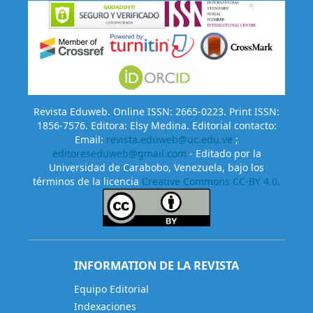
Revista Eduweb. Online ISSN: 2665-0223. Print ISSN:
1856-7576. Editora: Elsy Medina. Editorial contacto:
Email:
revista.eduweb@uc.edu.ve
;
editoreseduweb@gmail.com
- Editado por la
Universidad de Carabobo, Venezuela, bajo los
términos de la licencia
Creative Commons CC-BY 4.0.
INFORMATION DE LA REVISTA
Equipo Editorial
Indexaciones