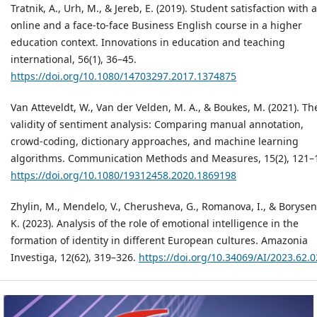
Tratnik, A., Urh, M., & Jereb, E. (2019). Student satisfaction with 
online and a face-to-face Business English course in a higher
education context. Innovations in education and teaching
international, 56(1), 36–45.
https://doi.org/10.1080/14703297.2017.1374875
Van Atteveldt, W., Van der Velden, M. A., & Boukes, M. (2021). Th
validity of sentiment analysis: Comparing manual annotation,
crowd-coding, dictionary approaches, and machine learning
algorithms. Communication Methods and Measures, 15(2), 121–
https://doi.org/10.1080/19312458.2020.1869198
Zhylin, M., Mendelo, V., Cherusheva, G., Romanova, I., & Borysen
K. (2023). Analysis of the role of emotional intelligence in the
formation of identity in different European cultures. Amazonia
Investiga, 12(62), 319–326.
https://doi.org/10.34069/AI/2023.62.0