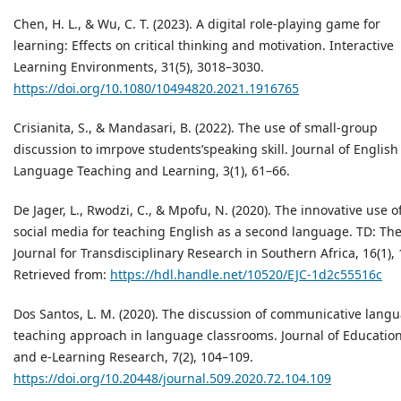
Chen, H. L., & Wu, C. T. (2023). A digital role-playing game for
learning: Effects on critical thinking and motivation. Interactive
Learning Environments, 31(5), 3018–3030.
https://doi.org/10.1080/10494820.2021.1916765
Crisianita, S., & Mandasari, B. (2022). The use of small-group
discussion to imrpove students’speaking skill. Journal of English
Language Teaching and Learning, 3(1), 61–66.
De Jager, L., Rwodzi, C., & Mpofu, N. (2020). The innovative use o
social media for teaching English as a second language. TD: Th
Journal for Transdisciplinary Research in Southern Africa, 16(1), 
Retrieved from:
https://hdl.handle.net/10520/EJC-1d2c55516c
Dos Santos, L. M. (2020). The discussion of communicative lang
teaching approach in language classrooms. Journal of Educatio
and e-Learning Research, 7(2), 104–109.
https://doi.org/10.20448/journal.509.2020.72.104.109