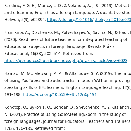
Fandiño, F. G. E., Muñoz, L. D., & Velandia, A. J. S. (2019). Motivat
and e-learning English as a foreign language: A qualitative stud
Heliyon, 5(9), e02394.
https://doi.org/10.1016/j.heliyon.2019.e02
Frumkina, A., Diachenko, M., Polyezhayev, Y., Savina, N., & Hadi, 
(2020). Readiness of future teachers for integrated teaching of
educational subjects in foreign language. Revista Práxis
Educacional, 16(38), 502–514. Retrieved from:
https://periodicos2.uesb.br/index.php/praxis/article/view/6023
Hamad, M. M., Metwally, A. A., & Alfaruque, S. Y. (2019). The imp
of using YouTubes and audio tracks imitation YATI on improving
speaking skills of EFL learners. English Language Teaching, 12(6)
191–198.
https://doi.org/10.5539/elt.v12n6p191
Konotop, O., Bykonia, O., Bondar, O., Shevchenko, Y., & Kasianch
N. (2021). Practice of using GoToMeeting/Zoom in the study of
foreign languages. Journal for Educators, Teachers and Trainers
12(3), 176–185. Retrieved from: