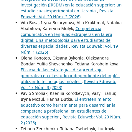
investigación (IRSDM) en la educación superior: un
estudio cuasiexperimental en Ucrania
,
Revista
Eduweb: Vol. 20 Núm. 2 (2026)
Vita Bosa, Iryna Boiarynova, Alla Krokhmal, Nataliia
Ababilova, Kateryna Mulyk,
Competencia
comunicativa en lenguas extranjeras en la era
digital: Una metodología para estudiantes de
diversas especialidades
,
Revista Eduweb: Vol. 19
Núm. 1 (2025)
Olena Konotop, Oksana Bykonia, Oleksandra
Bondar, Yuliia Shevchenko, Tetiana Korobeinikova,
Eficacia de las estrategias de aprendizaje
generativo en el estudio independiente del inglés
utilizando tecnologías móviles
,
Revista Eduweb:
Vol. 17 Núm. 3 (2023)
Pavlo Smoliak, Kseniia Korotkevych, Vasyl Tiahur,
Iryna Mozul, Hanna Dutka,
El entretenimiento
educativo como herramienta para desarrollar la
competencia profesional en estudiantes de
educación superior
,
Revista Eduweb: Vol. 20 Núm.
2 (2026)
Tetiana Zenchenko, Tetianа Tsehelnyk, Liudmyla