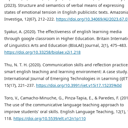
(2023). Structure and semantics of verbal means of expressing
states of emotional tension in English publicistic texts. Amazoni
Investiga, 12(67), 212–222.
https://doi.org/10.34069/AI/2023.67.0
Syakur, A. (2020). The effectiveness of english learning media
through google classroom in Higher Education. Britain Internati
of Linguistics Arts and Education (BIoLAE) Journal, 2(1), 475–483.
https://doi.org/10.33258/biolae.v2i1.218
Thu, N. T. H. (2020). Communication skills and reflection practice
smart english teaching and learning environment: A case study.
International Journal of Emerging Technologies in Learning (iJET
15(17), 221–237.
https://doi.org/10.3991/ijet.v15i17.15235%0d
Toro, V., Camacho-Minuche, G., Pinza-Tapia, E., & Paredes, F. (201
The use of the communicative language teaching approach to
improve students' oral skills. English Language Teaching, 12(1),
118.
https://doi.org/10.5539/elt.v12n1p110