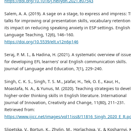
https://doi.org/10.1016/j.heliyon.2021.e07543
Salem, A. A. (2019). A sage on a stage, to express and impress: 
talks for improving oral presentation skills, vocabulary retentio
its impact on reducing speaking anxiety in ESP settings. English
Language Teaching, 12(6), 146–160.
https://doi.org/10.5539/elt.v12n6p146
Seraj, P. M. I., & Hadina, H. (2021). A systematic overview of issu
for developing EFL learners’ oral English communication skills.
Journal of Language and Education, 7(1), 229–240.
Singh, C. K. S., Singh, T. S. M., Ja’afar, H., Tek, O. E., Kaur, H.,
Moastafa, N. A., & Yunus, M. (2020). Teaching strategies to deve
higher-order thinking skills in English literature. International
Journal of Innovation, Creativity and Change, 11(80), 211–231.
Retrieved from:
https://www.ijicc.net/images/vol11iss8/11816_Singh_2020_E_R.p
Slipetska, V., Bortun, K., Zhylin, M., Horlachova, V., & Kosharnyi, 