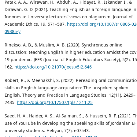
Patak, A. A., Wirawan, H., Abduh, A., Hidayat, R., Iskandar, I., &
Dirawan, G. D. (2021). Teaching English as a foreign language in
Indonesia: University lecturers’ views on plagiarism. Journal of
Academic Ethics, 19, 571–587.
https://doi.org/10.1007/s10805-02
09385-y
Rinekso, A. B., & Muslim, A. B. (2020). Synchronous online
discussion: teaching English in higher education amidst the cov
19 pandemic. JEES (Journal of English Educators Society), 5(2), 1
162.
https://doi.org/10.21070/jees.v5i2.646
Robert, R., & Meenakshi, S. (2022). Rereading oral communicati
skills in English language acquisition: The unspoken spoken
English. Theory and Practice in Language Studies, 12(11), 2429–
2435.
https://doi.org/10.17507/tpls.1211.25
Saed, H. A., Haider, A. S., Al-Salman, S., & Hussein, R. F. (2021). T
use of YouTube in developing the speaking skills of Jordanian EF
university students. Heliyon, 7(7), e07543.