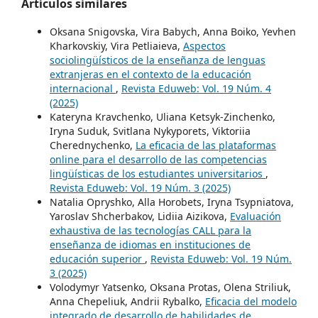
Artículos similares
Oksana Snigovska, Vira Babych, Anna Boiko, Yevhen
Kharkovskiy, Vira Petliaieva,
Aspectos
sociolingüísticos de la enseñanza de lenguas
extranjeras en el contexto de la educación
internacional
,
Revista Eduweb: Vol. 19 Núm. 4
(2025)
Kateryna Kravchenko, Uliana Ketsyk-Zinchenko,
Iryna Suduk, Svitlana Nykyporets, Viktoriia
Cherednychenko,
La eficacia de las plataformas
online para el desarrollo de las competencias
lingüísticas de los estudiantes universitarios
,
Revista Eduweb: Vol. 19 Núm. 3 (2025)
Natalia Opryshko, Alla Horobets, Iryna Tsypniatova,
Yaroslav Shcherbakov, Lidiia Aizikova,
Evaluación
exhaustiva de las tecnologías CALL para la
enseñanza de idiomas en instituciones de
educación superior
,
Revista Eduweb: Vol. 19 Núm.
3 (2025)
Volodymyr Yatsenko, Oksana Protas, Olena Striliuk,
Anna Chepeliuk, Andrii Rybalko,
Eficacia del modelo
integrado de desarrollo de habilidades de