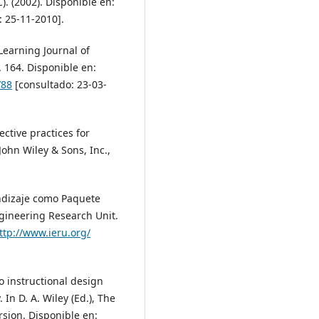
. (2002). Disponible en:
 25-11-2010].
Learning Journal of
. 164. Disponible en:
/88
[consultado: 23-03-
ective practices for
ohn Wiley & Sons, Inc.,
endizaje como Paquete
gineering Research Unit.
ttp://www.ieru.org/
to instructional design
In D. A. Wiley (Ed.), The
rsion. Disponible en: