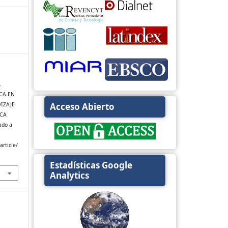
.
CA EN
IZAJE
Acceso Abierto
ICA
ado a
rticle/
Estadísticas Google
Analytics