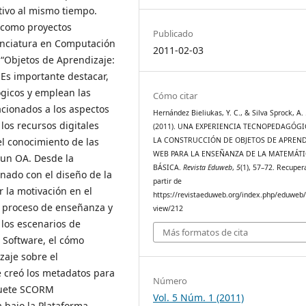
tivo al mismo tiempo.
s como proyectos
Publicado
cenciatura en Computación
2011-02-03
 “Objetos de Aprendizaje:
Es importante destacar,
ógicos y emplean las
Cómo citar
acionados a los aspectos
Hernández Bieliukas, Y. C., & Silva Sprock, A. 
los recursos digitales
(2011). UNA EXPERIENCIA TECNOPEDAGÓGI
LA CONSTRUCCIÓN DE OBJETOS DE APREND
el conocimiento de las
WEB PARA LA ENSEÑANZA DE LA MATEMÁT
e un OA. Desde la
BÁSICA.
Revista Eduweb
,
5
(1), 57–72. Recuper
nado con el diseño de la
partir de
ar la motivación en el
https://revistaeduweb.org/index.php/eduweb/a
l proceso de enseñanza y
view/212
 los escenarios de
Más formatos de cita
e Software, el cómo
aje sobre el
 creó los metadatos para
Número
aquete SCORM
Vol. 5 Núm. 1 (2011)
 bajo la Plataforma