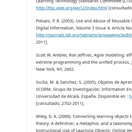
Learning Technology Standards Committee (LTSC)
http://ltsc.ieee.org/wg12/index.html
[consultado:
Polsani, P. R. (2003). Use and Abuse of Reusable 
Digital Information, Volume 3 Issue 4, Article No
http://journals.tdl.org/jodi/article/viewArticle/89
2011].
Scott W. Ambler, Ron Jeffries, Agile modeling: eff
extreme programming and the unified process, J
New York, NY, 2002.
Sicilia, M. & Sanchez, S. (2005). Objetos de Apr
SCORM. Grupo de Investigación: Information En
Universidad de Alcalá. España. Disponible en :
h
[consultado: 2702-2011].
Wiley, D. A. (2000). Connecting learning objects 
theory: A definition, a metaphor, and a taxonomy. 
Instructional Use of Learning Objects: Online Ve