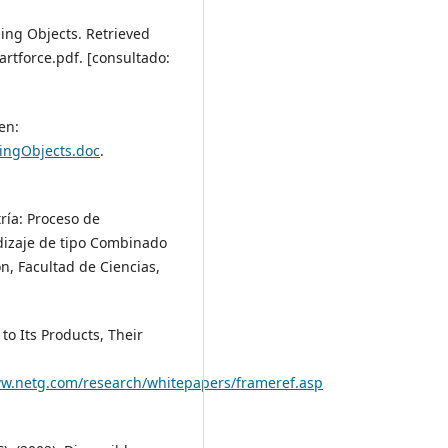
ning Objects. Retrieved
rtforce.pdf. [consultado:
en:
ingObjects.doc
.
ría: Proceso de
dizaje de tipo Combinado
n, Facultad de Ciencias,
 to Its Products, Their
w.netg.com/research/whitepapers/frameref.asp