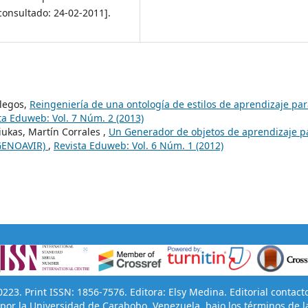
consultado: 24-02-2011].
llegos,
Reingeniería de una ontología de estilos de aprendizaje par
ta Eduweb: Vol. 7 Núm. 2 (2013)
iukas, Martín Corrales ,
Un Generador de objetos de aprendizaje p
(GENOAVIR)
,
Revista Eduweb: Vol. 6 Núm. 1 (2012)
23. Print ISSN: 1856-7576. Editora: Elsy Medina. Editorial contact
por la Universidad de Carabobo, Venezuela, bajo los términos de l