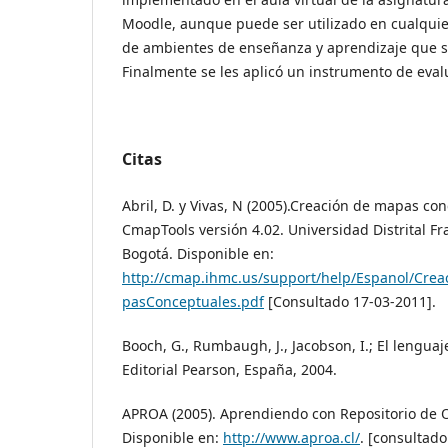
Moodle, aunque puede ser utilizado en cualquie
de ambientes de enseñanza y aprendizaje que so
Finalmente se les aplicó un instrumento de eval
Citas
Abril, D. y Vivas, N (2005).Creación de mapas c
CmapTools versión 4.02. Universidad Distrital Fr
Bogotá. Disponible en:
http://cmap.ihmc.us/support/help/Espanol/Cre
pasConceptuales.pdf
[Consultado 17-03-2011].
Booch, G., Rumbaugh, J., Jacobson, I.; El lengua
Editorial Pearson, España, 2004.
APROA (2005). Aprendiendo con Repositorio de O
Disponible en:
http://www.aproa.cl/
. [consultado