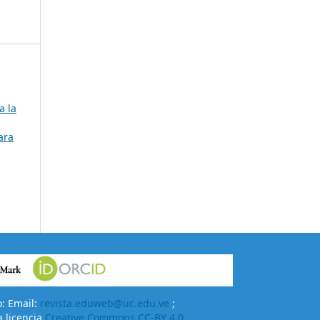
a la
ara
o: Email:
revista.eduweb@uc.edu.ve
;
a licencia
Creative Commons CC-BY 4.0.