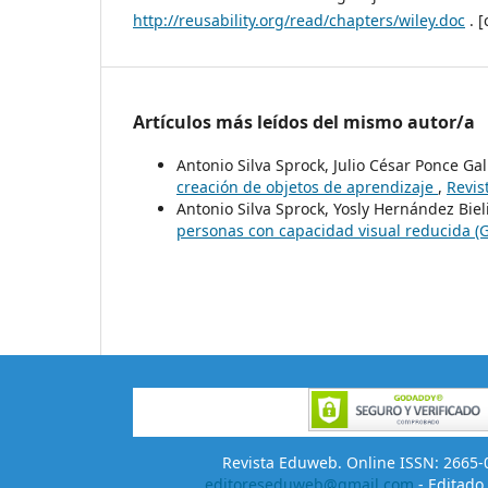
http://reusability.org/read/chapters/wiley.doc
. [
Artículos más leídos del mismo autor/a
Antonio Silva Sprock, Julio César Ponce Ga
creación de objetos de aprendizaje
,
Revis
Antonio Silva Sprock, Yosly Hernández Biel
personas con capacidad visual reducida 
Revista Eduweb. Online ISSN: 2665-02
editoreseduweb@gmail.com
- Editado 