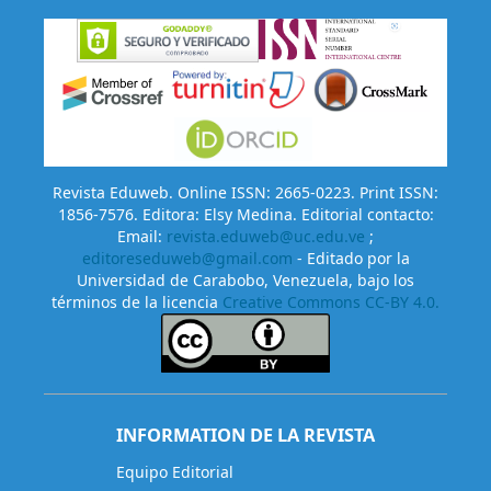
Revista Eduweb. Online ISSN: 2665-0223. Print ISSN:
1856-7576. Editora: Elsy Medina. Editorial contacto:
Email:
revista.eduweb@uc.edu.ve
;
editoreseduweb@gmail.com
- Editado por la
Universidad de Carabobo, Venezuela, bajo los
términos de la licencia
Creative Commons CC-BY 4.0.
INFORMATION DE LA REVISTA
Equipo Editorial