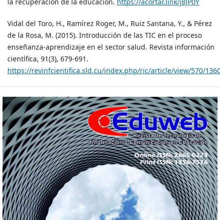
la recuperación de la educación.
https://acortar.link/j8JP0Y
Vidal del Toro, H., Ramírez Roger, M., Ruiz Santana, Y., & Pérez
de la Rosa, M. (2015). Introducción de las TIC en el proceso
enseñanza-aprendizaje en el sector salud. Revista información
científica, 91(3), 679-691.
https://revinfcientifica.sld.cu/index.php/ric/article/view/570/136