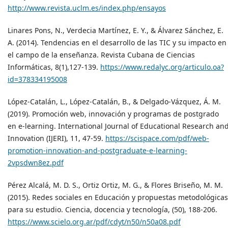
http://www.revista.uclm.es/index.php/ensayos
Linares Pons, N., Verdecia Martínez, E. Y., & Álvarez Sánchez, E.
A. (2014). Tendencias en el desarrollo de las TIC y su impacto en
el campo de la enseñanza. Revista Cubana de Ciencias
Informáticas, 8(1),127-139.
https://www.redalyc.org/articulo.oa?
id=378334195008
López-Catalán, L., López-Catalán, B., & Delgado-Vázquez, Á. M.
(2019). Promoción web, innovación y programas de postgrado
en e-learning. International Journal of Educational Research an
Innovation (IJERI), 11, 47-59.
https://scispace.com/pdf/web-
promotion-innovation-and-postgraduate-e-learning-
2vpsdwn8ez.pdf
Pérez Alcalá, M. D. S., Ortiz Ortiz, M. G., & Flores Briseño, M. M.
(2015). Redes sociales en Educación y propuestas metodológicas
para su estudio. Ciencia, docencia y tecnología, (50), 188-206.
https://www.scielo.org.ar/pdf/cdyt/n50/n50a08.pdf