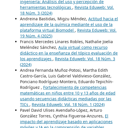
ingeniería: Análisis del uso y percepción de
herramientas tecnológicas
,
Revista Eduweb: Vol.
18 Núm. 3 (2024)
Andreina Bastidas, Migzu Méndez,
Actitud hacia el
aprendizaje de la química mediante el uso de la
plataforma virtual Biomodel
,
Revista Eduweb: Vol.
19 Núm. 4 (2025)
Francis Mercedes Linares Robles, Nathalie Joelia
Meléndez Sánchez,
Aula virtual como recurso
didáctico en la enseñanza del tópico evaluación de
los aprendizajes
,
Revista Eduweb: Vol. 18 Núm. 3
(2024)
Andrea Fernanda Muñoz-Potosi, Martha Edith
Castro-García, Luis Gabriel Valdivieso-González,
Ponciano Rodríguez-Montero, Eduardo Tepichín-
Rodríguez ,
Fortalecimiento de competencias
matemáticas en niños entre 10 y 13 años de edad
usando secuencias didácticas mediadas por las
TICs
,
Revista Eduweb: Vol. 18 Núm. 1 (2024)
Pavel David Ulises Avendaño-López, Arturo
González Torres, Cynthia Figueroa-Anzures,
El
impacto del aprendizaje basado en aplicaciones
móviles y IA en la comprensión de variables