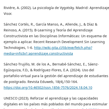
Riviére, A. (2002). La psicología de Vygotsky. Madrid: Aprendizaj
Visor.
Sánchez Cortés, R., García Manso, A., Allende, J., & Díaz &
Reinoso, A. (2015). B-Learning y Teoría del Aprendizaje
Constructivista en las Disciplinas Informáticas: Un esquema de
ejemplo a aplicar. Recent Research Development Sin Learning
Technologies, 1-6.
http://wiki.gita.cl/lib/exe/fetch.php?
media=info3x1:aprendizaje.constructivista
Sánchez-Trujillo, M. de los A., Bernabé-Sánchez, E., Sáenz-
Egúsquiza, F.D., & Rodríguez-Flores, E.A. (2024). Uso del
portafolio virtual para la gestión del aprendizaje de estudiantes
de postgrado. Revista Eduweb, 18(4),150-164.
https://doi.org/10.46502/issn.1856-7576/2024.18.04.10
UNESCO (2023). Reforzar el aprendizaje y las capacidades
digitales en los países más poblados del mundo para estimular